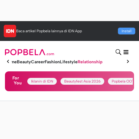
Baca artikel
Popbela
lainnya di IDN App
Install
Home
Beauty
Career
Fashion
Lifestyle
Relationship
For
Iklanin di IDN
Beautyfest Asia 2026
Popbela OOTD
You