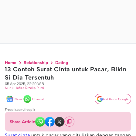
Home
Relationship
Dating
13 Contoh Surat Cinta untuk Pacar, Bikin
Si Dia Tersentuh
05 Apr 2025, 22:20 WIB
Nurul Hafiza Rizalia Putri
News
Channel
Add Us on Google
Freepik.com/freepik
Share Article
Surat cinta
untuk pacar yang dituliskan dengan tangan