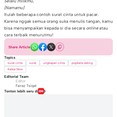
Selalu milikmu,
[Namamu]
Itulah beberapa contoh surat cinta untuk pacar.
Karena nggak semua orang suka menulis tangan, kamu
bisa menyampaikan kepada si dia secara
online
atau
cara terbaik menurutmu!
Share Article
Topics
surat cinta
surat
ungkapan cinta
popbela dating
Kaikai Now
Editorial Team
Editor
Fairaz Tsiqat
Tonton lebih seru di