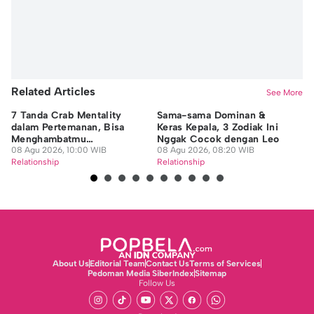
Related Articles
See More
7 Tanda Crab Mentality
Sama-sama Dominan &
Pe
dalam Pertemanan, Bisa
Keras Kepala, 3 Zodiak Ini
da
Menghambatmu
Nggak Cocok dengan Leo
07
Berkembang
08 Agu 2026, 10:00 WIB
08 Agu 2026, 08:20 WIB
Re
Relationship
Relationship
About Us
Editorial Team
Contact Us
Terms of Services
Pedoman Media Siber
Index
Sitemap
Follow Us