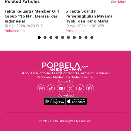
Related Articles
See More
Fakta Keluarga Member Girl
5 Fakta Skandal
Ki
Group ‘No Na’, Berasal dari
Perselingkuhan Miyama
da
Indonesia!
Ryoki dan Kano Maria
Ja
10 Agu 2026, 16:20 WIB
10 Agu 2026, 14:00 WIB
10
Relationship
Relationship
Re
About Us
Editorial Team
Contact Us
Terms of Services
Pedoman Media Siber
Index
Sitemap
Follow Us
Download
© 2026 IDN. All Rights Reserved.