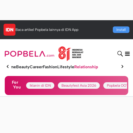
Baca artikel
Popbela
lainnya di IDN App
Install
Home
Beauty
Career
Fashion
Lifestyle
Relationship
For
Iklanin di IDN
Beautyfest Asia 2026
Popbela OOTD
You