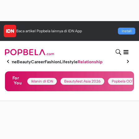
Baca artikel
Popbela
lainnya di IDN App
Install
Home
Beauty
Career
Fashion
Lifestyle
Relationship
For
Iklanin di IDN
Beautyfest Asia 2026
Popbela OOTD
You