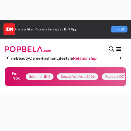
Baca artikel
Popbela
lainnya di IDN App
Install
Home
Beauty
Career
Fashion
Lifestyle
Relationship
For
Iklanin di IDN
Beautyfest Asia 2026
Popbela OOTD
You