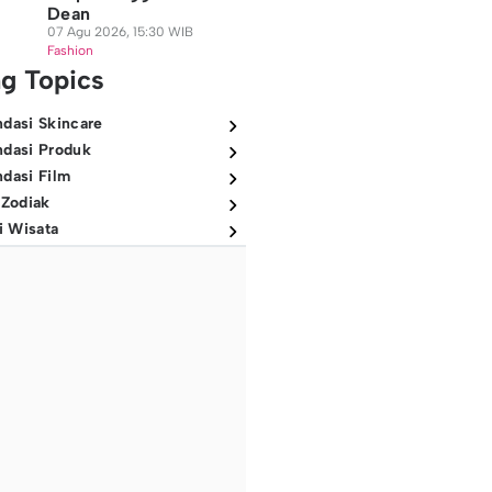
Dean
07 Agu 2026, 15:30 WIB
Fashion
ng Topics
dasi Skincare
dasi Produk
dasi Film
 Zodiak
i Wisata