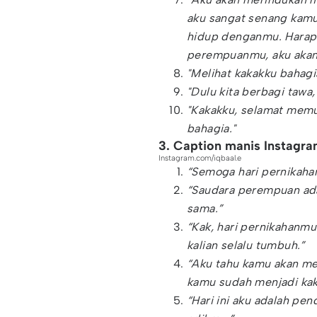
aku sangat senang kam
hidup denganmu. Harap 
perempuanmu, aku akan 
"Melihat kakakku bahagia
"Dulu kita berbagi tawa
"Kakakku, selamat memul
bahagia."
3. Caption manis Instagr
Instagram.com/iqbaal.e
“Semoga hari pernikaha
“Saudara perempuan ad
sama.”
“Kak, hari pernikahanmu
kalian selalu tumbuh.”
“Aku tahu kamu akan men
kamu sudah menjadi kak
“Hari ini aku adalah pe