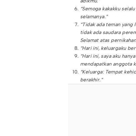
adikmu.”
“Semoga kakakku selalu 
selamanya.”
“Tidak ada teman yang 
tidak ada saudara perem
Selamat atas pernikaha
“Hari ini, keluargaku b
“Hari ini, saya aku hany
mendapatkan anggota ke
“Keluarga: Tempat kehid
berakhir.”