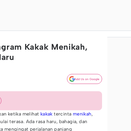
tagram Kakak Menikah,
Haru
Add Us on Google
n ketika melihat
kakak
tercinta
menikah
,
ai terasa. Ada rasa haru, bahagia, dan
ika mengingat perjalanan panjang