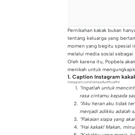
Pernikahan kakak bukan hanya
tentang keluarga yang berta
momen yang begitu spesial i
melalui media sosial sebagai
Oleh karena itu, Popbela a
menikah untuk mengungkapka
1. Caption Instagram kaka
Instagram.com/nikitawillyofficial94
“Ingatlah untuk mencint
rasa cintamu kepada sa
“Aku heran aku tidak te
menjadi adikku adalah 
“Pakaian siapa yang aka
“Hai kakak! Makan, minu
“Kakakku yang manis, k