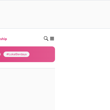
nship
#LokalBerdaya