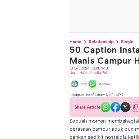
Home
Relationship
Single
50 Caption Ins
Manis Campur 
13 Okt 2024, 10:00 WIB
Nurul Hafiza Rizalia Putri
News
Channel
Instagram.com/nikitawillyofficial94
Share Article
Sebuah momen membahagiaka
perasaan campur aduk pun mul
bahkan sedikit nostalgia ket