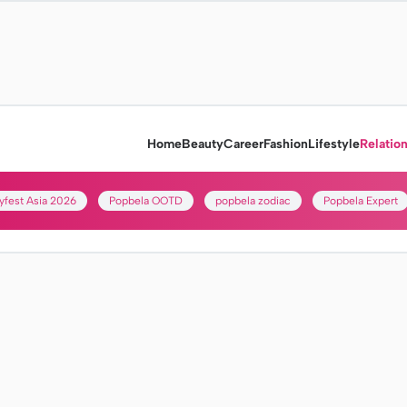
Home
Beauty
Career
Fashion
Lifestyle
Relatio
yfest Asia 2026
Popbela OOTD
popbela zodiac
Popbela Expert