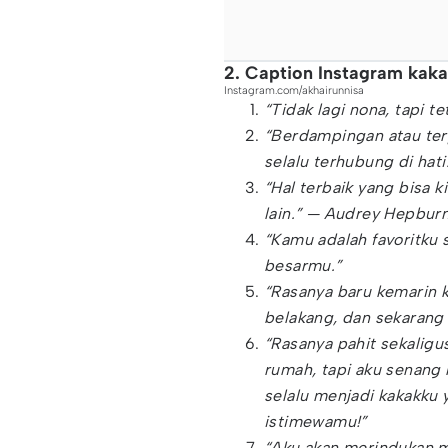
2. Caption Instagram kak
Instagram.com/akhairunnisa
“Tidak lagi nona, tapi t
“Berdampingan atau ter
selalu terhubung di hati
“Hal terbaik yang bisa 
lain.” — Audrey Hepbur
“Kamu adalah favoritku 
besarmu.”
“Rasanya baru kemarin 
belakang, dan sekarang 
“Rasanya pahit sekalig
rumah, tapi aku senang
selalu menjadi kakakku 
istimewamu!”
“Aku akan merindukan m