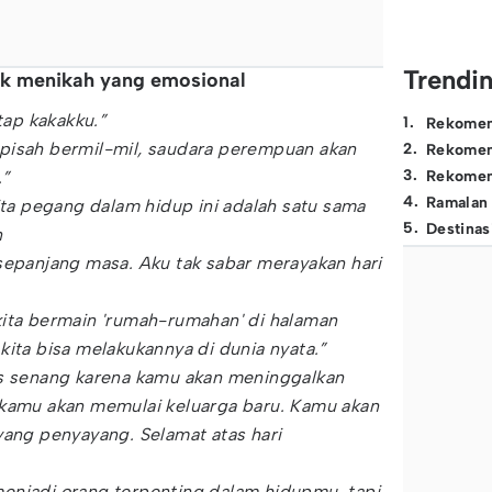
Trendi
ak menikah yang emosional
etap kakakku.”
1
.
Rekomen
pisah bermil-mil, saudara perempuan akan
2
.
Rekomen
3
.
.”
Rekomen
4
.
Ramalan
kita pegang dalam hidup ini adalah satu sama
5
.
Destinas
n
sepanjang masa. Aku tak sabar merayakan hari
kita bermain 'rumah-rumahan' di halaman
kita bisa melakukannya di dunia nyata.”
us senang karena kamu akan meninggalkan
 kamu akan memulai keluarga baru. Kamu akan
yang penyayang. Selamat atas hari
enjadi orang terpenting dalam hidupmu, tapi