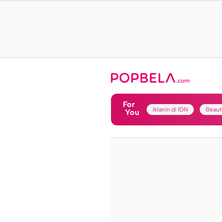
For
Iklanin di IDN
Beaut
You