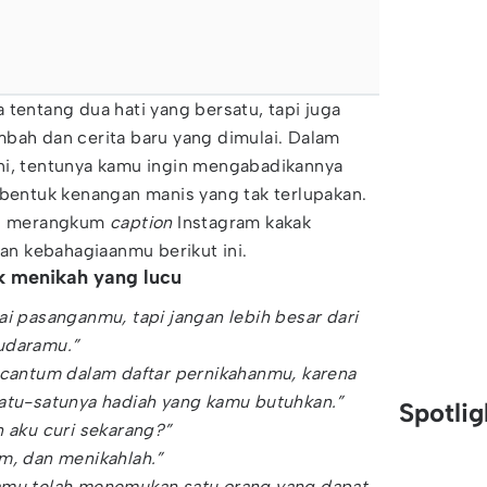
 tentang dua hati yang bersatu, tapi juga
mbah dan cerita baru yang dimulai. Dalam
ni, tentunya kamu ingin mengabadikannya
 bentuk kenangan manis yang tak terlupakan.
kan merangkum
caption
Instagram kakak
n kebahagiaanmu berikut ini.
k menikah yang lucu
ai pasanganmu, tapi jangan lebih besar dari
udaramu.”
rcantum dalam daftar pernikahanmu, karena
satu-satunya hadiah yang kamu butuhkan.”
Spotli
n aku curi sekarang?”
m, dan menikahlah.”
amu telah menemukan satu orang yang dapat