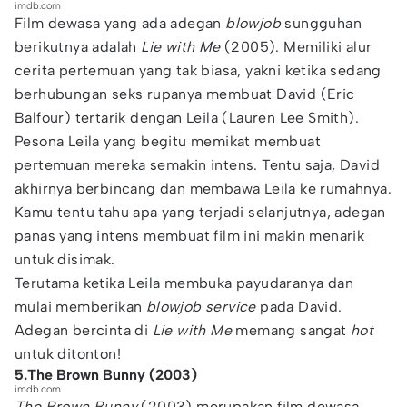
imdb.com
Film dewasa yang ada adegan
blowjob
sungguhan
berikutnya adalah
Lie with Me
(2005). Memiliki alur
cerita pertemuan yang tak biasa, yakni ketika sedang
berhubungan seks rupanya membuat David (Eric
Balfour) tertarik dengan Leila (Lauren Lee Smith).
Pesona Leila yang begitu memikat membuat
pertemuan mereka semakin intens. Tentu saja, David
akhirnya berbincang dan membawa Leila ke rumahnya.
Kamu tentu tahu apa yang terjadi selanjutnya, adegan
panas yang intens membuat film ini makin menarik
untuk disimak.
Terutama ketika Leila membuka payudaranya dan
mulai memberikan
blowjob service
pada David.
Adegan bercinta di
Lie with Me
memang sangat
hot
untuk ditonton!
5.The Brown Bunny (2003)
imdb.com
The Brown Bunny
(2003) merupakan film dewasa