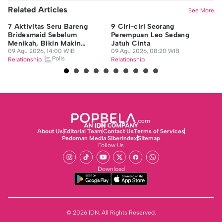
Related Articles
See More
7 Aktivitas Seru Bareng
9 Ciri-ciri Seorang
5 
Bridesmaid Sebelum
Perempuan Leo Sedang
Di
Menikah, Bikin Makin
Jatuh Cinta
Zh
Kompak!
09 Agu 2026, 14:00 WIB
09 Agu 2026, 08:20 WIB
08
Polls
Relationship
Relationship
Re
About Us
Editorial Team
Contact Us
Terms of Services
Pedoman Media Siber
Index
Sitemap
Follow Us
Download
© 2026 IDN. All Rights Reserved.