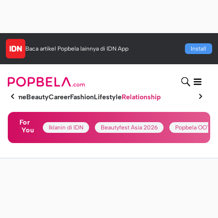
Baca artikel
Popbela
lainnya di IDN App
Install
Home
Beauty
Career
Fashion
Lifestyle
Relationship
For
Iklanin di IDN
Beautyfest Asia 2026
Popbela OOTD
You