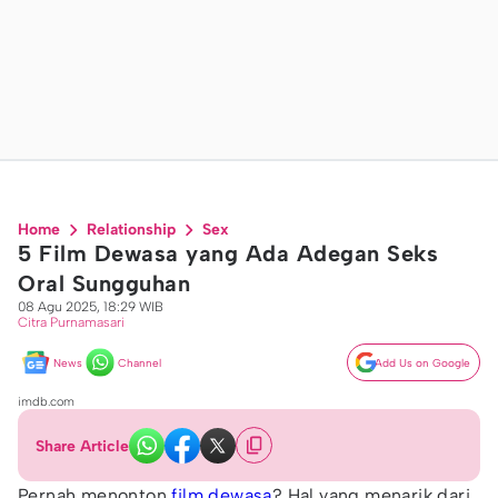
Home
Relationship
Sex
5 Film Dewasa yang Ada Adegan Seks
Oral Sungguhan
08 Agu 2025, 18:29 WIB
Citra Purnamasari
News
Channel
Add Us on Google
imdb.com
Share Article
Pernah menonton
film dewasa
? Hal yang menarik dari