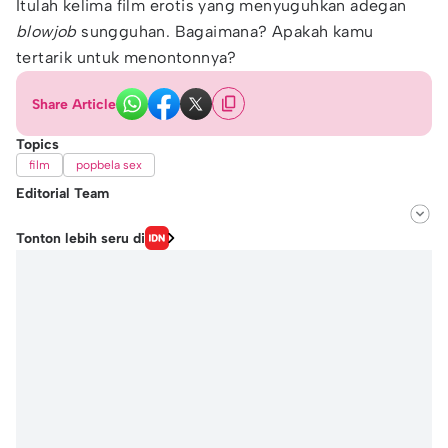
Itulah kelima film erotis yang menyuguhkan adegan
blowjob
sungguhan. Bagaimana? Apakah kamu
tertarik untuk menontonnya?
Share Article
Topics
film
popbela sex
Editorial Team
Editor
Tonton lebih seru di
Hidayat Taufik
Editor
Fairaz Tsiqat