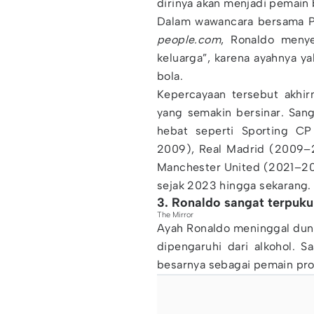
dirinya akan menjadi pemain 
Dalam wawancara bersama Pi
people.com
, Ronaldo menye
keluarga”, karena ayahnya y
bola.
Kepercayaan tersebut akhirn
yang semakin bersinar. San
hebat seperti Sporting C
2009), Real Madrid (2009–2
Manchester United (2021–202
sejak 2023 hingga sekarang.
3. Ronaldo sangat terpuku
The Mirror
Ayah Ronaldo meninggal duni
dipengaruhi dari alkohol. S
besarnya sebagai pemain pro