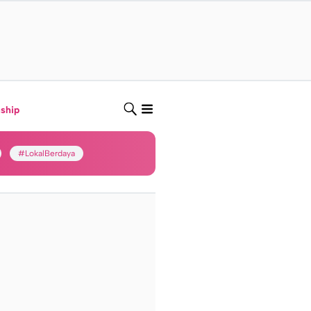
nship
#LokalBerdaya