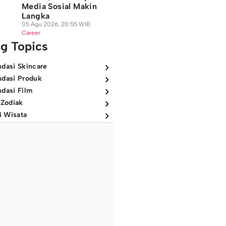
Media Sosial Makin
Langka
05 Agu 2026, 20:55 WIB
Career
ng Topics
dasi Skincare
dasi Produk
dasi Film
 Zodiak
i Wisata