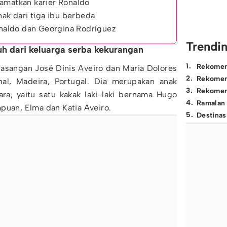
amatkan karier Ronaldo
nak dari tiga ibu berbeda
Ronaldo dan Georgina Rodríguez
Trendi
uh dari keluarga serba kekurangan
1
.
Rekomen
 pasangan José Dinis Aveiro dan Maria Dolores
2
.
Rekomen
al, Madeira, Portugal. Dia merupakan anak
3
.
Rekomen
ra, yaitu satu kakak laki-laki bernama Hugo
4
.
Ramalan
puan, Elma dan Katia Aveiro.
5
.
Destinas