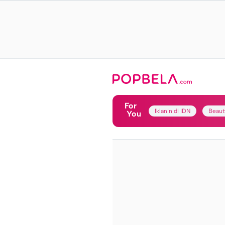
For
Iklanin di IDN
Beaut
You