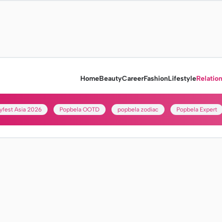
Home
Beauty
Career
Fashion
Lifestyle
Relatio
yfest Asia 2026
Popbela OOTD
popbela zodiac
Popbela Expert