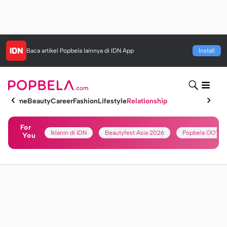
Baca artikel
Popbela
lainnya di IDN App
Install
Home
Beauty
Career
Fashion
Lifestyle
Relationship
For
Iklanin di IDN
Beautyfest Asia 2026
Popbela OOTD
You