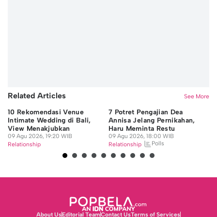
Related Articles
See More
10 Rekomendasi Venue
7 Potret Pengajian Dea
6 
Intimate Wedding di Bali,
Annisa Jelang Pernikahan,
Di
View Menakjubkan
Haru Meminta Restu
Ba
09 Agu 2026, 19:20 WIB
09 Agu 2026, 18:00 WIB
09
Polls
Relationship
Relationship
Re
About Us
Editorial Team
Contact Us
Terms of Services