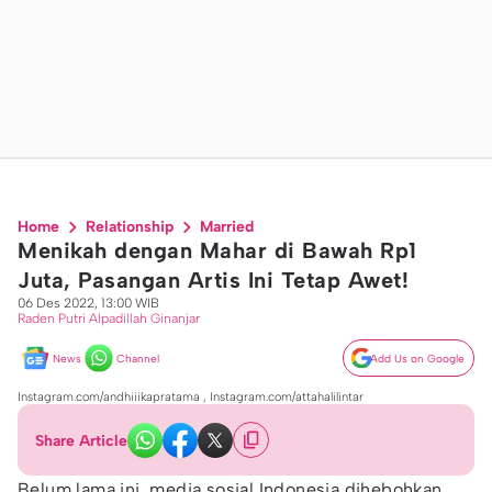
Home
Relationship
Married
Menikah dengan Mahar di Bawah Rp1
Juta, Pasangan Artis Ini Tetap Awet!
06 Des 2022, 13:00 WIB
Raden Putri Alpadillah Ginanjar
News
Channel
Add Us on Google
Instagram.com/andhiiikapratama , Instagram.com/attahalilintar
Share Article
Belum lama ini, media sosial Indonesia dihebohkan