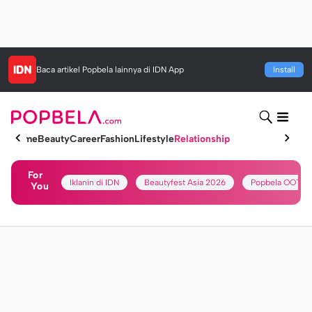
Baca artikel
Popbela
lainnya di IDN App
Install
Home
Beauty
Career
Fashion
Lifestyle
Relationship
For
Iklanin di IDN
Beautyfest Asia 2026
Popbela OOTD
You