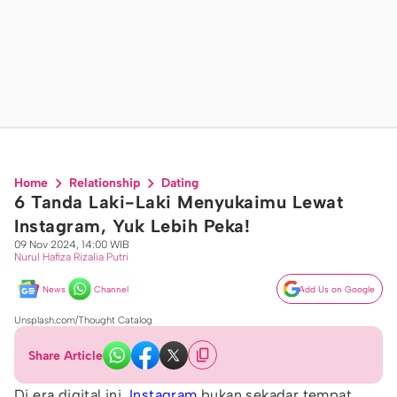
Home
Relationship
Dating
6 Tanda Laki-Laki Menyukaimu Lewat
Instagram, Yuk Lebih Peka!
09 Nov 2024, 14:00 WIB
Nurul Hafiza Rizalia Putri
News
Channel
Add Us on Google
Unsplash.com/Thought Catalog
Share Article
Di era digital ini,
Instagram
bukan sekadar tempat