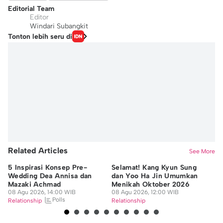
Editorial Team
Editor
Windari Subangkit
Tonton lebih seru di
Related Articles
See More
5 Inspirasi Konsep Pre-
Selamat! Kang Kyun Sung
7 
Wedding Dea Annisa dan
dan Yoo Ha Jin Umumkan
da
Mazaki Achmad
Menikah Oktober 2026
M
08 Agu 2026, 14:00 WIB
08 Agu 2026, 12:00 WIB
B
08
Polls
Relationship
Relationship
Re