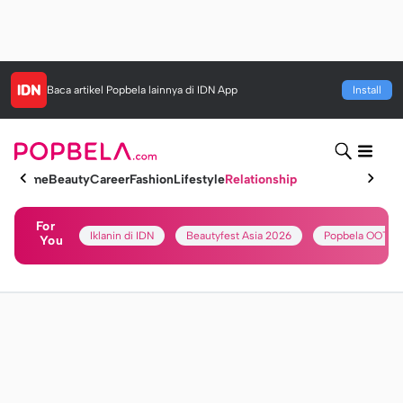
Baca artikel
Popbela
lainnya di IDN App
Install
Home
Beauty
Career
Fashion
Lifestyle
Relationship
For
Iklanin di IDN
Beautyfest Asia 2026
Popbela OOTD
You