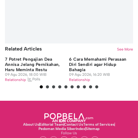
Related Articles
See More
7 Potret Pengajian Dea
6 Cara Memahami Perasaan
B
Annisa Jelang Pernikahan,
Diri Sendiri agar Hidup
Ak
Haru Meminta Restu
Bahagia
Su
09 Agu 2026, 18:00 WIB
09 Agu 2026, 16:20 WIB
09
Polls
Relationship
Relationship
Re
About Us
Editorial Team
Contact Us
Terms of Services
Pedoman Media Siber
Index
Sitemap
Follow Us