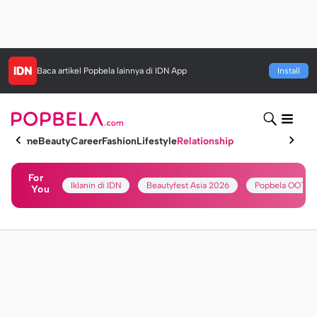
Baca artikel
Popbela
lainnya di IDN App
Install
Home
Beauty
Career
Fashion
Lifestyle
Relationship
For
Iklanin di IDN
Beautyfest Asia 2026
Popbela OOTD
You