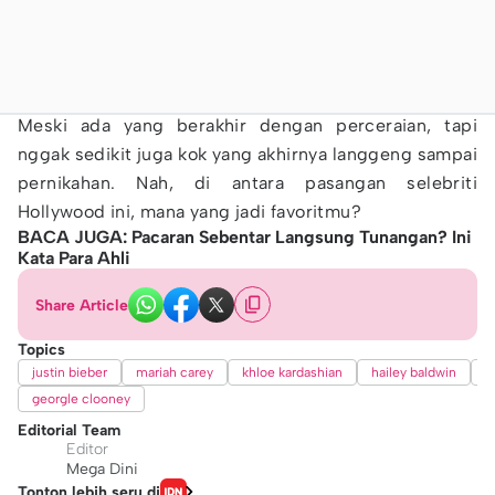
Meski ada yang berakhir dengan perceraian, tapi
nggak sedikit juga kok yang akhirnya langgeng sampai
pernikahan. Nah, di antara pasangan selebriti
Hollywood ini, mana yang jadi favoritmu?
BACA JUGA: Pacaran Sebentar Langsung Tunangan? Ini
Kata Para Ahli
Share Article
Topics
justin bieber
mariah carey
khloe kardashian
hailey baldwin
p
georgle clooney
Editorial Team
Editor
Mega Dini
Tonton lebih seru di