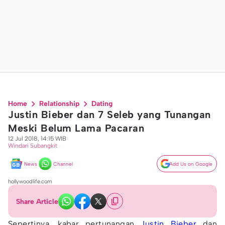
Home
Relationship
Dating
Justin Bieber dan 7 Seleb yang Tunangan
Meski Belum Lama Pacaran
12 Jul 2018, 14:15 WIB
Windari Subangkit
News
Channel
Add Us on Google
hollywoodlife.com
Share Article
Sepertinya, kabar pertunangan
Justin Bieber
dan