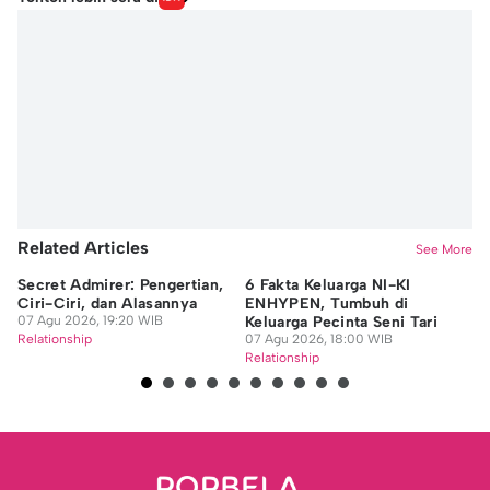
Related Articles
See More
Secret Admirer: Pengertian,
6 Fakta Keluarga NI-KI
5 
Ciri-Ciri, dan Alasannya
ENHYPEN, Tumbuh di
Di
07 Agu 2026, 19:20 WIB
Keluarga Pecinta Seni Tari
Di
Relationship
07 Agu 2026, 18:00 WIB
07
Relationship
Re