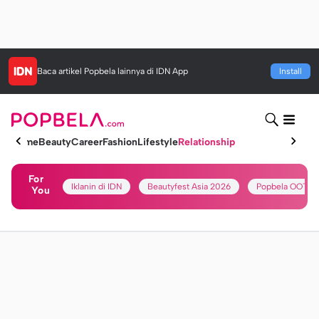
Baca artikel
Popbela
lainnya di IDN App
Install
Home
Beauty
Career
Fashion
Lifestyle
Relationship
For
Iklanin di IDN
Beautyfest Asia 2026
Popbela OOTD
You