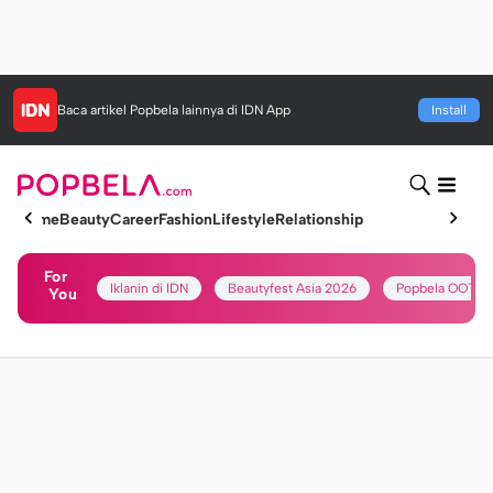
Baca artikel
Popbela
lainnya di IDN App
Install
Home
Beauty
Career
Fashion
Lifestyle
Relationship
For
Iklanin di IDN
Beautyfest Asia 2026
Popbela OOTD
You