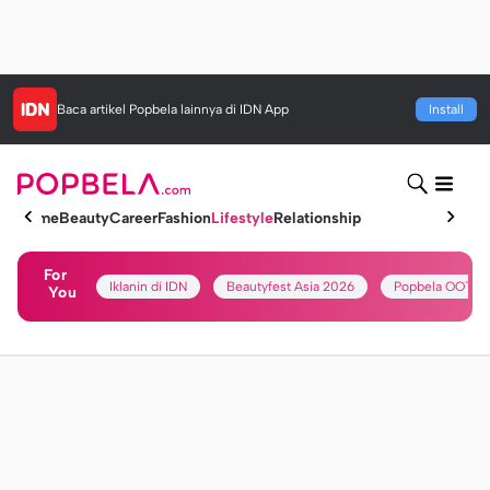
Baca artikel
Popbela
lainnya di IDN App
Install
Home
Beauty
Career
Fashion
Lifestyle
Relationship
For
Iklanin di IDN
Beautyfest Asia 2026
Popbela OOTD
You