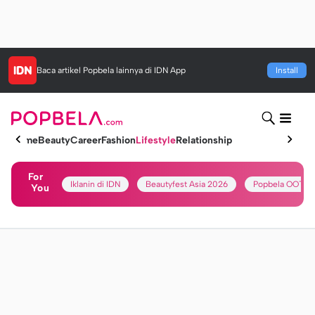
Baca artikel
Popbela
lainnya di IDN App
Install
Home
Beauty
Career
Fashion
Lifestyle
Relationship
For
Iklanin di IDN
Beautyfest Asia 2026
Popbela OOTD
You