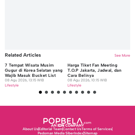
Editor
Niken Ari Prayitno
Related Articles
See More
7 Tempat Wisata Musim
Harga Tiket Fan Meeting
8 
Gugur di Korea Selatan yang
T.O.P Jakarta, Jadwal, dan
Pe
Wajib Masuk Bucket List
Cara Belinya
Ad
08 Agu 2026, 13:15 WIB
08 Agu 2026, 10:15 WIB
08
Lifestyle
Lifestyle
Lif
About Us
Editorial Team
Contact Us
Terms of Services
Pedoman Media Siber
Index
Sitemap