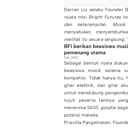
Darren Liu selaku Founder 
nyata misi Bright Futures I
dan keterampilan. Musi
menyatukan, menyembuhkan
melihat itu secara langsung."
BFI berikan beasiswa musi
pemenang utama
Dok. SASC
Sebagai bentuk nyata dukun
beasiswa musik selama s
kompetisi. Tidak hanya itu, h
gitar elektrik, dan gitar ak
untuk mendukung pengembang
tujuh peserta lainnya ya
menerima SASC
goodie bags
potensi mereka.
Priscilla Pangemanan, Foun