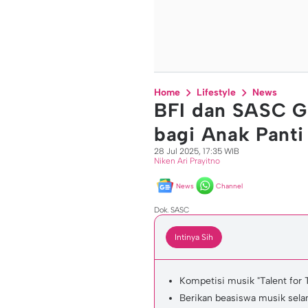
Home
Lifestyle
News
BFI dan SASC G
bagi Anak Panti
28 Jul 2025, 17:35 WIB
Niken Ari Prayitno
News
Channel
Dok. SASC
Intinya Sih
Kompetisi musik "Talent for
Berikan beasiswa musik sel