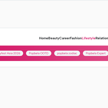
Home
Beauty
Career
Fashion
Lifestyle
Relatio
yfest Asia 2026
Popbela OOTD
popbela zodiac
Popbela Expert