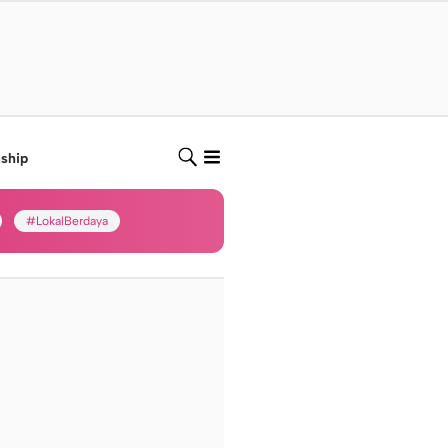
nship
#LokalBerdaya