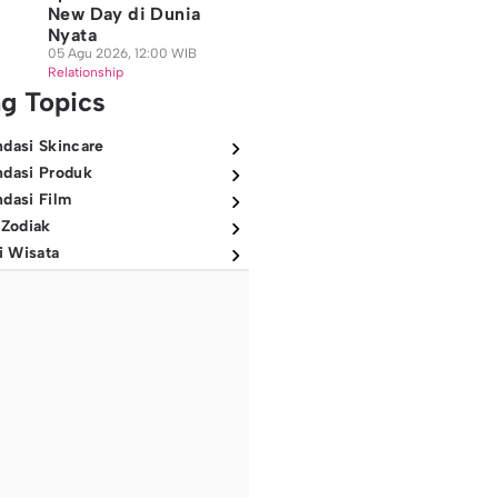
New Day di Dunia
Nyata
05 Agu 2026, 12:00 WIB
Relationship
ng Topics
dasi Skincare
dasi Produk
dasi Film
 Zodiak
i Wisata