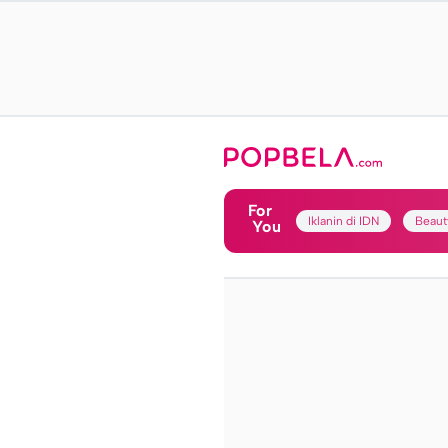
For
Iklanin di IDN
Beaut
You