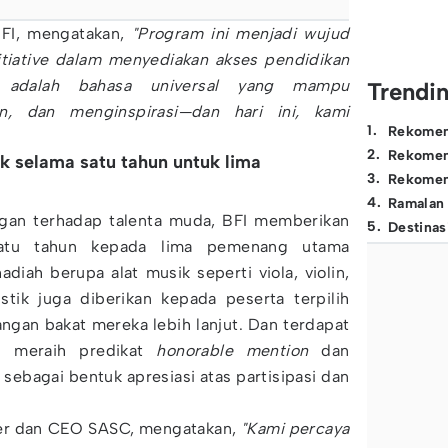
BFI, mengatakan,
"Program ini menjadi wujud
nitiative dalam menyediakan akses pendidikan
k adalah bahasa universal yang mampu
Trendi
, dan menginspirasi—dan hari ini, kami
1
.
Rekomen
2
.
Rekomen
k selama satu tahun untuk lima
3
.
Rekomen
4
.
Ramalan
gan terhadap talenta muda, BFI memberikan
5
.
Destinas
atu tahun kepada lima pemenang utama
adiah berupa alat musik seperti viola, violin,
ustik juga diberikan kepada peserta terpilih
an bakat mereka lebih lanjut. Dan terdapat
ng meraih predikat
honorable mention
dan
sebagai bentuk apresiasi atas partisipasi dan
der dan CEO SASC, mengatakan,
"Kami percaya