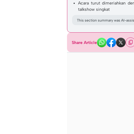
Acara turut dimeriahkan de
talkshow singkat
This section summary was AI-assist
Share Article