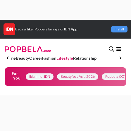
Baca artikel
Popbela
lainnya di IDN App
Install
Home
Beauty
Career
Fashion
Lifestyle
Relationship
For
Iklanin di IDN
Beautyfest Asia 2026
Popbela OOTD
You