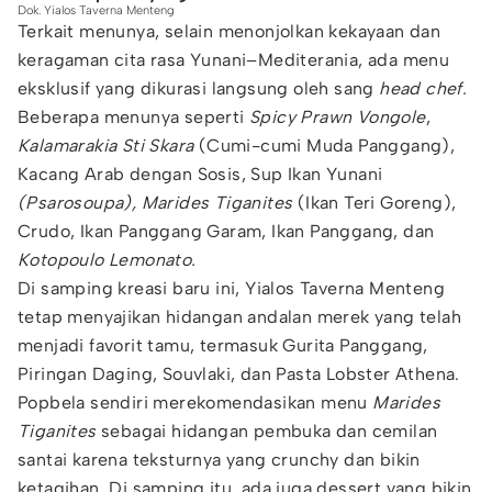
Dok. Yialos Taverna Menteng
Terkait menunya, selain menonjolkan kekayaan dan
keragaman cita rasa Yunani–Mediterania, ada menu
eksklusif yang dikurasi langsung oleh sang
head chef.
Beberapa menunya seperti
Spicy Prawn Vongole
,
Kalamarakia Sti Skara
(Cumi-cumi Muda Panggang),
Kacang Arab dengan Sosis, Sup Ikan Yunani
(Psarosoupa),
Marides Tiganites
(Ikan Teri Goreng),
Crudo, Ikan Panggang Garam, Ikan Panggang, dan
Kotopoulo Lemonato.
Di samping kreasi baru ini, Yialos Taverna Menteng
tetap menyajikan hidangan andalan merek yang telah
menjadi favorit tamu, termasuk Gurita Panggang,
Piringan Daging, Souvlaki, dan Pasta Lobster Athena.
Popbela sendiri merekomendasikan menu
Marides
Tiganites
sebagai hidangan pembuka dan cemilan
santai karena teksturnya yang crunchy dan bikin
ketagihan. Di samping itu, ada juga dessert yang bikin