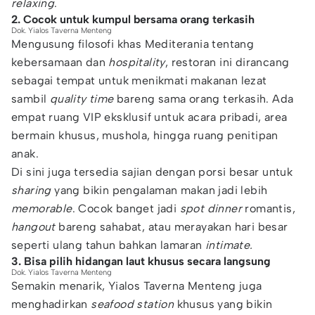
relaxing
.
2. Cocok untuk kumpul bersama orang terkasih
Dok. Yialos Taverna Menteng
Mengusung filosofi khas Mediterania tentang
kebersamaan dan
hospitality
, restoran ini dirancang
sebagai tempat untuk menikmati makanan lezat
sambil
quality time
bareng sama orang terkasih. Ada
empat ruang VIP eksklusif untuk acara pribadi, area
bermain khusus, mushola, hingga ruang penitipan
anak.
Di sini juga tersedia sajian dengan porsi besar untuk
sharing
yang bikin pengalaman makan jadi lebih
memorable
. Cocok banget jadi
spot dinner
romantis,
hangout
bareng sahabat, atau merayakan hari besar
seperti ulang tahun bahkan lamaran
intimate.
3. Bisa pilih hidangan laut khusus secara langsung
Dok. Yialos Taverna Menteng
Semakin menarik, Yialos Taverna Menteng juga
menghadirkan
seafood station
khusus yang bikin