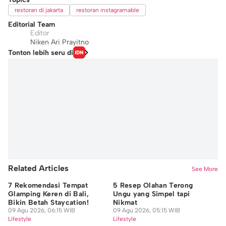
restoran di jakarta
restoran instagramable
Editorial Team
Editor
Niken Ari Prayitno
Tonton lebih seru di
Related Articles
See More
7 Rekomendasi Tempat
5 Resep Olahan Terong
7 
Glamping Keren di Bali,
Ungu yang Simpel tapi
Gu
Bikin Betah Staycation!
Nikmat
Wa
09 Agu 2026, 06:15 WIB
09 Agu 2026, 05:15 WIB
08
Lifestyle
Lifestyle
Lif