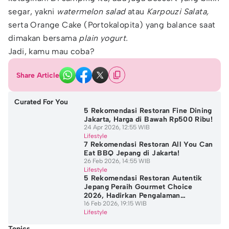
segar, yakni
watermelon salad
atau
Karpouzi Salata,
serta Orange Cake (Portokalopita) yang balance saat
dimakan bersama
plain yogurt.
Jadi, kamu mau coba?
Share Article
Curated For You
5 Rekomendasi Restoran Fine Dining
Jakarta, Harga di Bawah Rp500 Ribu!
24 Apr 2026, 12:55 WIB
Lifestyle
7 Rekomendasi Restoran All You Can
Eat BBQ Jepang di Jakarta!
26 Feb 2026, 14:55 WIB
Lifestyle
5 Rekomendasi Restoran Autentik
Jepang Peraih Gourmet Choice
2026, Hadirkan Pengalaman
Bersantap Premium
16 Feb 2026, 19:15 WIB
Lifestyle
Topics