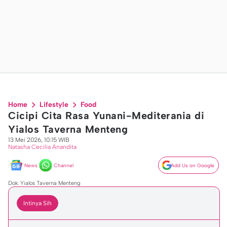
Home
Lifestyle
Food
Cicipi Cita Rasa Yunani-Mediterania di
Yialos Taverna Menteng
13 Mei 2026, 10:15 WIB
Natasha Cecilia Anandita
News
Channel
Add Us on Google
Dok. Yialos Taverna Menteng
Intinya Sih