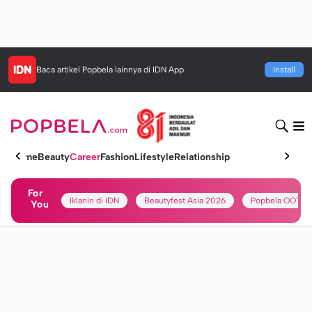
Baca artikel
Popbela
lainnya di IDN App
Install
Home
Beauty
Career
Fashion
Lifestyle
Relationship
For
Iklanin di IDN
Beautyfest Asia 2026
Popbela OOTD
You