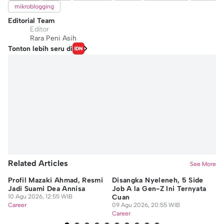
mikroblogging
Editorial Team
Editor
Rara Peni Asih
Tonton lebih seru di
Related Articles
See More
Profil Mazaki Ahmad, Resmi
Disangka Nyeleneh, 5 Side
Me
Jadi Suami Dea Annisa
Job A la Gen-Z Ini Ternyata
Ci
10 Agu 2026, 12:55 WIB
Cuan
M
Career
09 Agu 2026, 20:55 WIB
09
Career
Ca