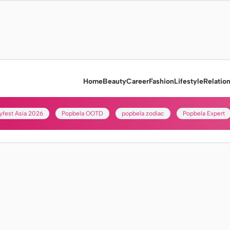
Home
Beauty
Career
Fashion
Lifestyle
Relatio
yfest Asia 2026
Popbela OOTD
popbela zodiac
Popbela Expert