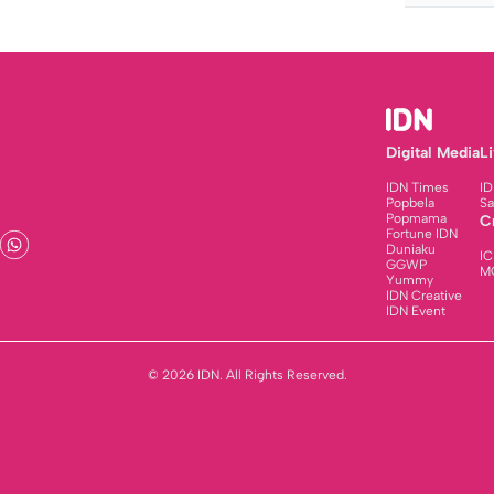
Digital Media
L
IDN Times
ID
Popbela
Sa
Popmama
C
Fortune IDN
Duniaku
IC
GGWP
M
Yummy
IDN Creative
IDN Event
© 2026 IDN. All Rights Reserved.