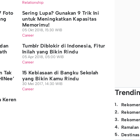
Relationship
7 Foto
Sering Lupa? Gunakan 9 Trik Ini
ang
untuk Meningkatkan Kapasitas
Memorimu!
05 Okt 2018, 15:30 WIB
Career
 dan
Tumblr Diblokir di Indonesia, Fitur
ath
Inilah yang Bikin Rindu
05 Apr 2018, 05:00 WIB
Career
n Tak
15 Kebiasaan di Bangku Sekolah
HINee’
yang Bikin Kamu Rindu
30 Mei 2017, 14:30 WIB
Career
Trendi
a Keren
1
.
Rekomen
2
.
Rekomen
3
.
Rekomen
4
.
Ramalan
5
.
Destinas