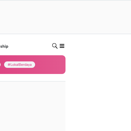
nship
#LokalBerdaya