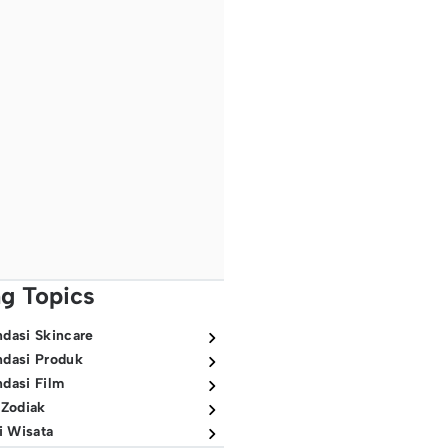
ng Topics
dasi Skincare
dasi Produk
dasi Film
 Zodiak
i Wisata