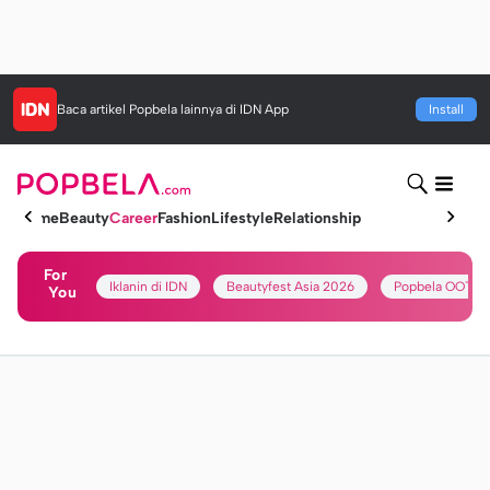
Baca artikel
Popbela
lainnya di IDN App
Install
Home
Beauty
Career
Fashion
Lifestyle
Relationship
For
Iklanin di IDN
Beautyfest Asia 2026
Popbela OOTD
You