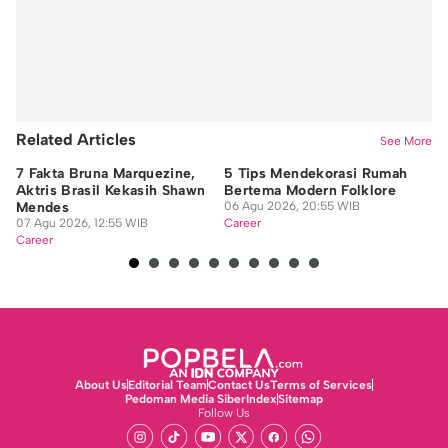
Related Articles
See More
7 Fakta Bruna Marquezine,
5 Tips Mendekorasi Rumah
Co
Aktris Brasil Kekasih Shawn
Bertema Modern Folklore
M 
Mendes
06 Agu 2026, 20:55 WIB
06
07 Agu 2026, 12:55 WIB
Career
Ca
Career
About Us
Editorial Team
Contact Us
Terms of Services
Pedoman Media Siber
Index
Sitemap
Follow Us