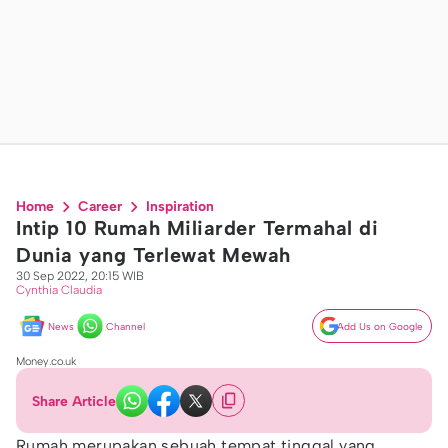
Home
Career
Inspiration
Intip 10 Rumah Miliarder Termahal di
Dunia yang Terlewat Mewah
30 Sep 2022, 20:15 WIB
Cynthia Claudia
News
Channel
Add Us on Google
Money.co.uk
Share Article
Rumah merupakan sebuah tempat tinggal yang