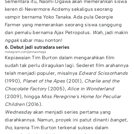
Sementara itu, Naomi Ogawa akan memerankan siswa
keren di Nevermore Acdemy sekaligus seorang
vampir bernama Yoko Tanaka. Ada pula Georgie
Farmer yang memerankan seorang siswa canggung
dan pemalu bernama Ajax Petropolus.
Wah
, jadi makin
nggak
sabar mau nonton!
6. Debut jadi sutradara series
instagram.com/jennaortega
Kepiawaian Tim Burton dalam mengarahkan film
sudah tak perlu diragukan lagi. Sederet film arahannya
telah menjadi populer, misalnya
Edward Scissorhands
(1990),
Planet of the Apes
(2001),
Charlie and the
Chocolate Factory
(2005),
Alice in Wonderland
(2009), hingga
Miss Peregrine's Home for Peculiar
Children
(2016).
Wednesday
akan menjadi series pertama yang
diarahkannya. Namun, proyek ini patut dinanti
banget
,
lho
, karena Tim Burton terkenal sukses dalam