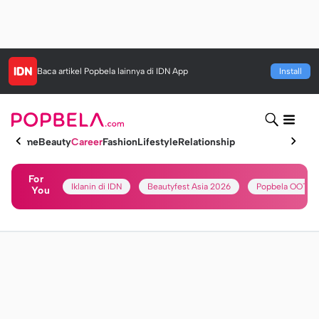
Baca artikel
Popbela
lainnya di IDN App
Install
Home
Beauty
Career
Fashion
Lifestyle
Relationship
For
Iklanin di IDN
Beautyfest Asia 2026
Popbela OOTD
You