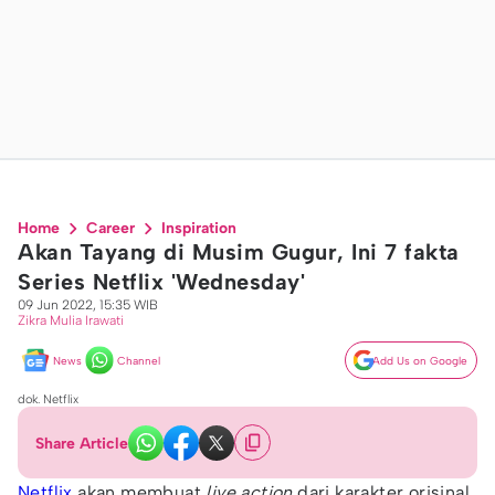
Home
Career
Inspiration
Akan Tayang di Musim Gugur, Ini 7 fakta
Series Netflix 'Wednesday'
09 Jun 2022, 15:35 WIB
Zikra Mulia Irawati
News
Channel
Add Us on Google
dok. Netflix
Share Article
Netflix
akan membuat
live action
dari karakter orisinal