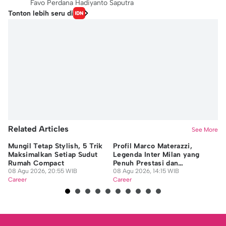
Favo Perdana Hadiyanto Saputra
Tonton lebih seru di
Related Articles
See More
Mungil Tetap Stylish, 5 Trik
Profil Marco Materazzi,
9 
Maksimalkan Setiap Sudut
Legenda Inter Milan yang
Di
Rumah Compact
Penuh Prestasi dan
da
08 Agu 2026, 20:55 WIB
Kontroversi
08 Agu 2026, 14:15 WIB
08
Career
Career
Ca