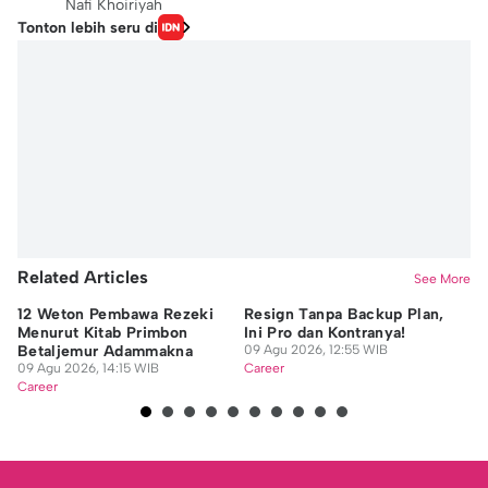
Nafi Khoiriyah
Tonton lebih seru di
Related Articles
See More
12 Weton Pembawa Rezeki
Resign Tanpa Backup Plan,
Mu
Menurut Kitab Primbon
Ini Pro dan Kontranya!
Ma
Betaljemur Adammakna
09 Agu 2026, 12:55 WIB
R
09 Agu 2026, 14:15 WIB
Career
08
Career
Ca