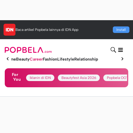
Baca artikel
Popbela
lainnya di IDN App
Install
Home
Beauty
Career
Fashion
Lifestyle
Relationship
For
Iklanin di IDN
Beautyfest Asia 2026
Popbela OOTD
You