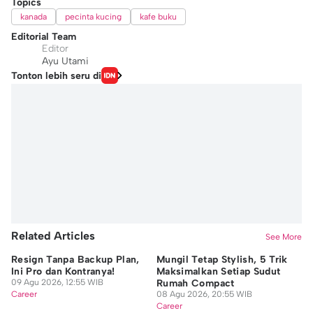
Topics
kanada
pecinta kucing
kafe buku
Editorial Team
Editor
Ayu Utami
Tonton lebih seru di
Related Articles
See More
Resign Tanpa Backup Plan,
Mungil Tetap Stylish, 5 Trik
Pr
Ini Pro dan Kontranya!
Maksimalkan Setiap Sudut
Le
09 Agu 2026, 12:55 WIB
Rumah Compact
Pe
Career
08 Agu 2026, 20:55 WIB
Ko
08
Career
Ca