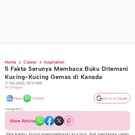
Home
Career
Inspiration
5 Fakta Serunya Membaca Buku Ditemani
Kucing-Kucing Gemas di Kanada
17 Feb 2020, 05:10 WIB
Tri Sintarini
News
Channel
Add Us on Google
instagram /
Share Article
Jika kamu ingin mengadopsi kucing, hal pertama yang