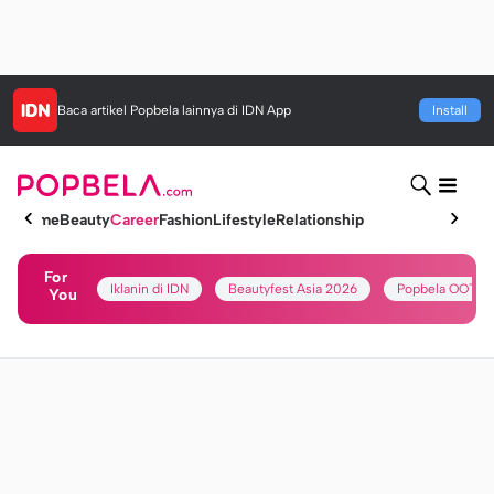
Baca artikel
Popbela
lainnya di IDN App
Install
Home
Beauty
Career
Fashion
Lifestyle
Relationship
For
Iklanin di IDN
Beautyfest Asia 2026
Popbela OOTD
You