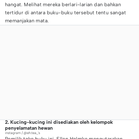
hangat. Melihat mereka berlari-larian dan bahkan
tertidur di antara buku-buku tersebut tentu sangat
memanjakan mata.
2. Kucing-kucing ini disediakan oleh kelompok
penyelamatan hewan
instagram / @eh.tea_'s
Pemilik toko buku ini, Ellen Helmke mengutarakan