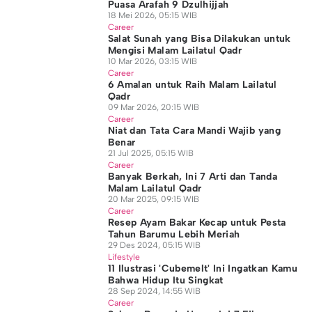
Puasa Arafah 9 Dzulhijjah
18 Mei 2026, 05:15 WIB
Career
Salat Sunah yang Bisa Dilakukan untuk
Mengisi Malam Lailatul Qadr
10 Mar 2026, 03:15 WIB
Career
6 Amalan untuk Raih Malam Lailatul
Qadr
09 Mar 2026, 20:15 WIB
Career
Niat dan Tata Cara Mandi Wajib yang
Benar
21 Jul 2025, 05:15 WIB
Career
Banyak Berkah, Ini 7 Arti dan Tanda
Malam Lailatul Qadr
20 Mar 2025, 09:15 WIB
Career
Resep Ayam Bakar Kecap untuk Pesta
Tahun Barumu Lebih Meriah
29 Des 2024, 05:15 WIB
Lifestyle
11 Ilustrasi 'Cubemelt' Ini Ingatkan Kamu
Bahwa Hidup Itu Singkat
28 Sep 2024, 14:55 WIB
Career