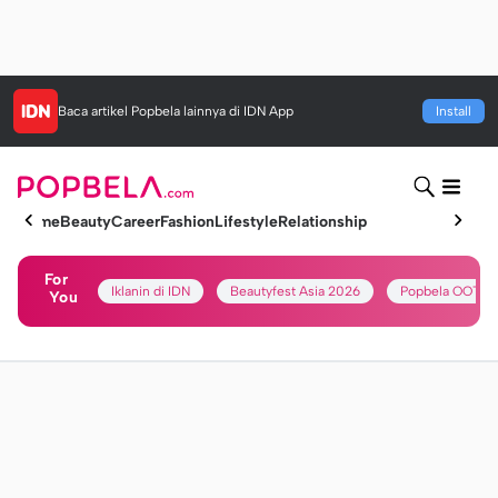
Baca artikel
Popbela
lainnya di IDN App
Install
Home
Beauty
Career
Fashion
Lifestyle
Relationship
For
Iklanin di IDN
Beautyfest Asia 2026
Popbela OOTD
You