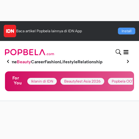
Baca artikel
Popbela
lainnya di IDN App
Install
Home
Beauty
Career
Fashion
Lifestyle
Relationship
For
Iklanin di IDN
Beautyfest Asia 2026
Popbela OOTD
You