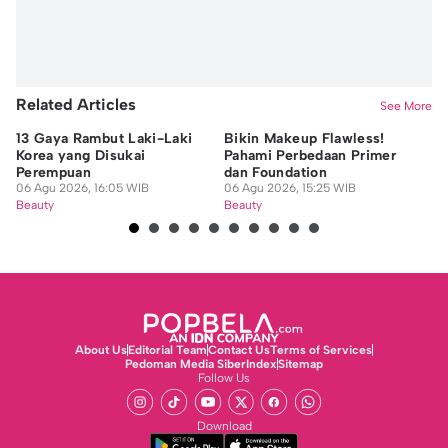
Related Articles
See More
13 Gaya Rambut Laki-Laki
Bikin Makeup Flawless!
6 
Korea yang Disukai
Pahami Perbedaan Primer
Ar
Perempuan
dan Foundation
M
06 Agu 2026, 16:05 WIB
06 Agu 2026, 15:25 WIB
06
Beauty
Beauty
Be
About Us
Editorial Team
Contact Us
Terms of Services
Pedoman Media Siber
Index
Sitemap
Follow Us
Download