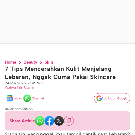
Home
Beauty
Skin
7 Tips Mencerahkan Kulit Menjelang
Lebaran, Nggak Cuma Pakai Skincare
24 Mar 2025, 21:45 WIB
Wahyu Fitri Utami
News
Channel
Add Us on Google
pexels.com/Min An
Share Article
Siapa sih, yang nggak mau tampil cantik saat Lebaran?