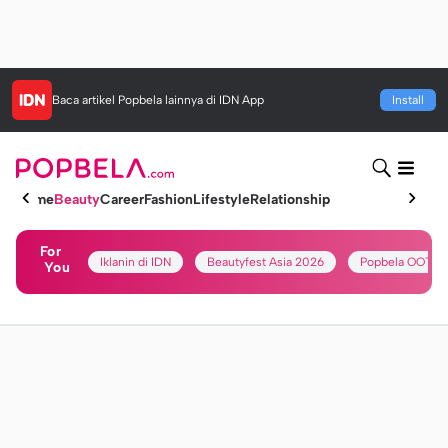
Baca artikel
Popbela
lainnya di IDN App
Install
Home
Beauty
Career
Fashion
Lifestyle
Relationship
For
Iklanin di IDN
Beautyfest Asia 2026
Popbela OOTD
You