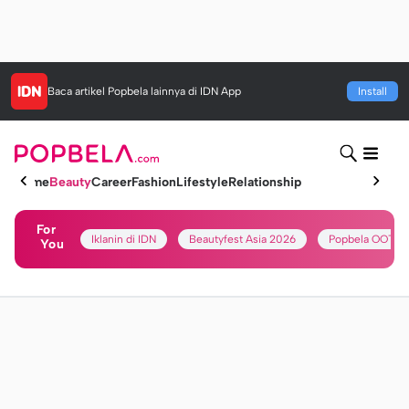
Baca artikel
Popbela
lainnya di IDN App
Install
Home
Beauty
Career
Fashion
Lifestyle
Relationship
For
Iklanin di IDN
Beautyfest Asia 2026
Popbela OOTD
You