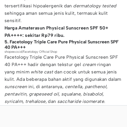
tersertifikasi hipoalergenik dan
dermatology tested
sehingga aman semua jenis kulit, termasuk kulit
sensitif.
Harga Amaterasun Physical Sunscreen SPF 50+
PA++++: sekitar Rp79 ribu.
5. Facetology Triple Care Pure Physical Sunscreen SPF
40 PA+++
shopee.co.id/Facetology Official Shop
Facetology Triple Care Pure Physical Sunscreen SPF
40 PA+++ hadir dengan tekstur gel
cream
ringan
yang minim
white cast
dan cocok untuk semua jenis
kulit. Ada beberapa bahan aktif yang digunakan dalam
sunscreen
ini, di antaranya,
centella, panthenol,
pentavitin, grapeseed oil, squalane, bisabolol,
syricalm, trehalose,
dan
saccharide isomerate.