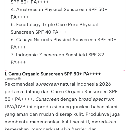
SPF 50+ PA++++
4. Amaterasun Physical Sunscreen SPF 50+
PA++++
5. Facetology Triple Care Pure Physical
Sunscreen SPF 40 PA+++
6. Cahaya Naturals Physical Sunscreen SPF 50+
PA+++
7. Indoganic Zincscreen Sunshield SPF 32
PA+++
1. Camu Organic Sunscreen SPF 50+ PA++++
camu.earth
Rekomendasi
sunscreen
natural Indonesia 2026
pertama datang dari Camu Organic Sunscreen SPF
50+ PA++++.
Sunscreen
dengan
broad spectrum
UVA/UVB ini diproduksi menggunakan bahan alami
yang aman dan mudah diserap kulit. Produknya juga
membantu menenangkan kulit sensitif, meredakan
kemerahan, memperkuat
skin barrier,
dan