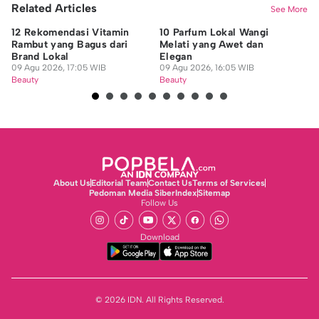
Related Articles
See More
12 Rekomendasi Vitamin
10 Parfum Lokal Wangi
8 
Rambut yang Bagus dari
Melati yang Awet dan
Ra
Brand Lokal
Elegan
09
09 Agu 2026, 17:05 WIB
09 Agu 2026, 16:05 WIB
Be
Beauty
Beauty
About Us
Editorial Team
Contact Us
Terms of Services
Pedoman Media Siber
Index
Sitemap
Follow Us
Download
© 2026 IDN. All Rights Reserved.