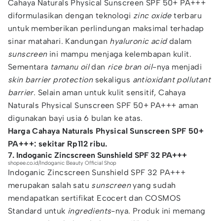
Cahaya Naturals Physical Sunscreen SPF 50+ PA+++
diformulasikan dengan teknologi
zinc oxide
terbaru
untuk memberikan perlindungan maksimal terhadap
sinar matahari. Kandungan
hyaluronic acid
dalam
sunscreen
ini mampu menjaga kelembapan kulit.
Sementara
tamanu oil
dan
rice bran oil
-nya menjadi
skin barrier protection
sekaligus
antioxidant pollutant
barrier
. Selain aman untuk kulit sensitif, Cahaya
Naturals Physical Sunscreen SPF 50+ PA+++ aman
digunakan bayi usia 6 bulan ke atas.
Harga Cahaya Naturals Physical Sunscreen SPF 50+
PA+++: sekitar Rp112 ribu.
7. Indoganic Zincscreen Sunshield SPF 32 PA+++
shopee.co.id/Indoganic Beauty Official Shop
Indoganic Zincscreen Sunshield SPF 32 PA+++
merupakan salah satu
sunscreen
yang sudah
mendapatkan sertifikat Ecocert dan COSMOS
Standard untuk
ingredients
-nya. Produk ini memang