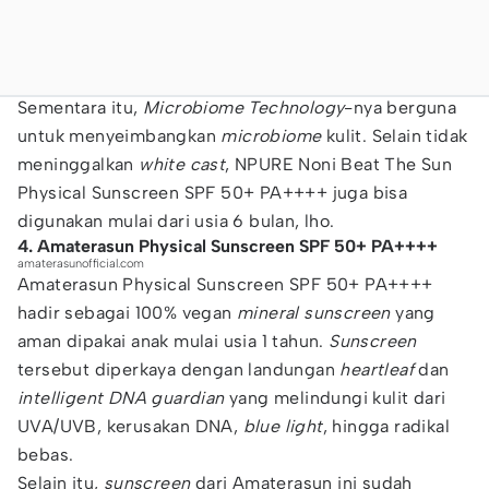
Sementara itu,
Microbiome Technology
-nya berguna
untuk menyeimbangkan
microbiome
kulit. Selain tidak
meninggalkan
white cast
, NPURE Noni Beat The Sun
Physical Sunscreen SPF 50+ PA++++ juga bisa
digunakan mulai dari usia 6 bulan, lho.
4. Amaterasun Physical Sunscreen SPF 50+ PA++++
amaterasunofficial.com
Amaterasun Physical Sunscreen SPF 50+ PA++++
hadir sebagai 100% vegan
mineral sunscreen
yang
aman dipakai anak mulai usia 1 tahun.
Sunscreen
tersebut diperkaya dengan landungan
heartleaf
dan
intelligent DNA guardian
yang melindungi kulit dari
UVA/UVB, kerusakan DNA,
blue light
, hingga radikal
bebas.
Selain itu,
sunscreen
dari Amaterasun ini sudah