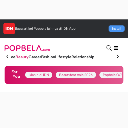
Baca artikel
Popbela
lainnya di IDN App
Install
Home
Beauty
Career
Fashion
Lifestyle
Relationship
For
Iklanin di IDN
Beautyfest Asia 2026
Popbela OOTD
You