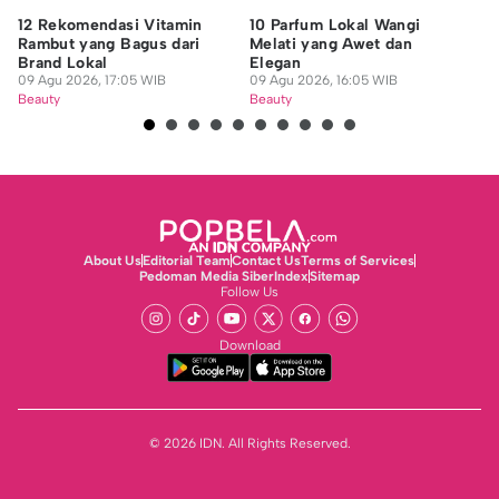
12 Rekomendasi Vitamin
10 Parfum Lokal Wangi
8 
Rambut yang Bagus dari
Melati yang Awet dan
Ra
Brand Lokal
Elegan
09
09 Agu 2026, 17:05 WIB
09 Agu 2026, 16:05 WIB
Be
Beauty
Beauty
About Us
Editorial Team
Contact Us
Terms of Services
Pedoman Media Siber
Index
Sitemap
Follow Us
Download
© 2026 IDN. All Rights Reserved.