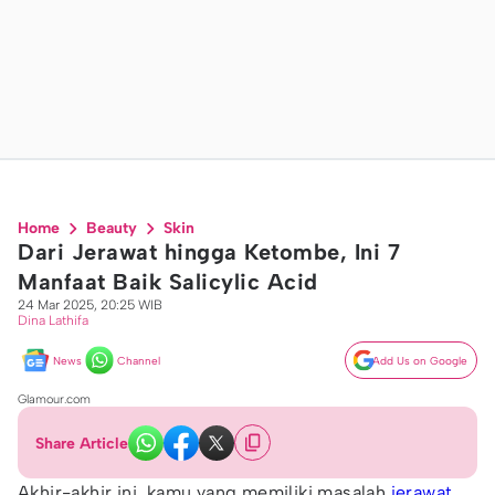
Home
Beauty
Skin
Dari Jerawat hingga Ketombe, Ini 7
Manfaat Baik Salicylic Acid
24 Mar 2025, 20:25 WIB
Dina Lathifa
News
Channel
Add Us on Google
Glamour.com
Share Article
Akhir-akhir ini, kamu yang memiliki masalah
jerawat