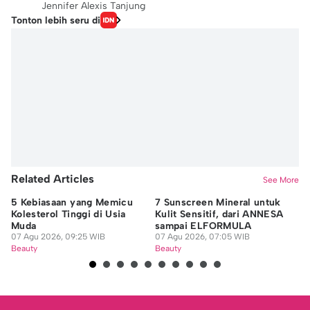
Jennifer Alexis Tanjung
Tonton lebih seru di
Related Articles
See More
5 Kebiasaan yang Memicu
7 Sunscreen Mineral untuk
6 
Kolesterol Tinggi di Usia
Kulit Sensitif, dari ANNESA
Ku
Muda
sampai ELFORMULA
G
07 Agu 2026, 09:25 WIB
07 Agu 2026, 07:05 WIB
07
Beauty
Beauty
Be