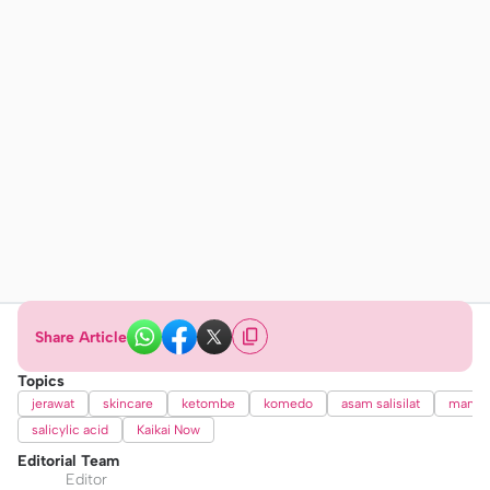
Share Article
Topics
jerawat
skincare
ketombe
komedo
asam salisilat
manfaat
salicylic acid
Kaikai Now
Editorial Team
Editor