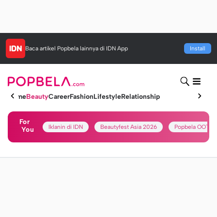
Baca artikel
Popbela
lainnya di IDN App
Install
Home
Beauty
Career
Fashion
Lifestyle
Relationship
For
Iklanin di IDN
Beautyfest Asia 2026
Popbela OOTD
You