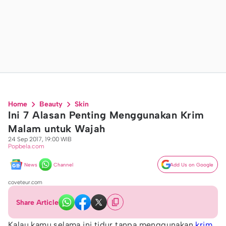
Home
Beauty
Skin
Ini 7 Alasan Penting Menggunakan Krim
Malam untuk Wajah
24 Sep 2017, 19:00 WIB
Popbela.com
News
Channel
Add Us on Google
coveteur.com
Share Article
Kalau kamu selama ini tidur tanpa menggunakan
krim