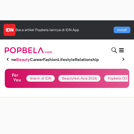
Baca artikel
Popbela
lainnya di IDN App
Install
Home
Beauty
Career
Fashion
Lifestyle
Relationship
For
Iklanin di IDN
Beautyfest Asia 2026
Popbela OOTD
You