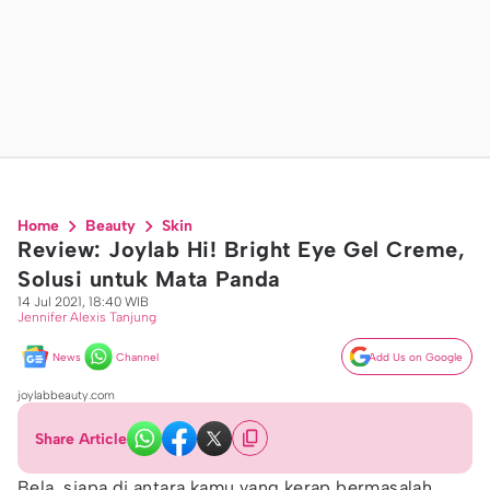
Home
Beauty
Skin
Review: Joylab Hi! Bright Eye Gel Creme,
Solusi untuk Mata Panda
14 Jul 2021, 18:40 WIB
Jennifer Alexis Tanjung
News
Channel
Add Us on Google
joylabbeauty.com
Share Article
Bela, siapa di antara kamu yang kerap bermasalah