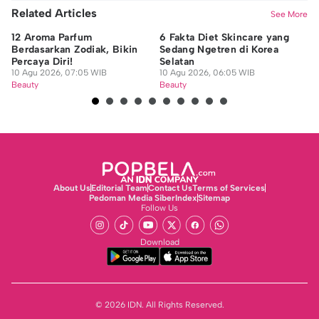
Related Articles
See More
12 Aroma Parfum
6 Fakta Diet Skincare yang
10
Berdasarkan Zodiak, Bikin
Sedang Ngetren di Korea
un
Percaya Diri!
Selatan
ya
10 Agu 2026, 07:05 WIB
10 Agu 2026, 06:05 WIB
09
Beauty
Beauty
Be
About Us
Editorial Team
Contact Us
Terms of Services
Pedoman Media Siber
Index
Sitemap
Follow Us
Download
© 2026 IDN. All Rights Reserved.