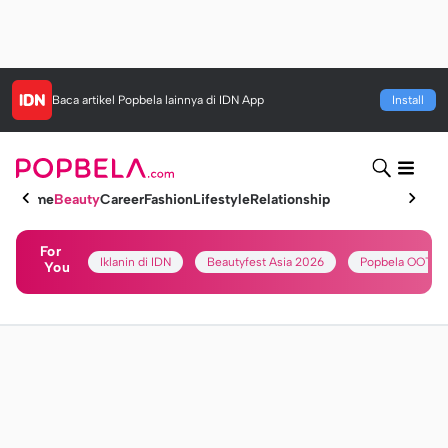
Baca artikel
Popbela
lainnya di IDN App
Install
Home
Beauty
Career
Fashion
Lifestyle
Relationship
For
Iklanin di IDN
Beautyfest Asia 2026
Popbela OOTD
You