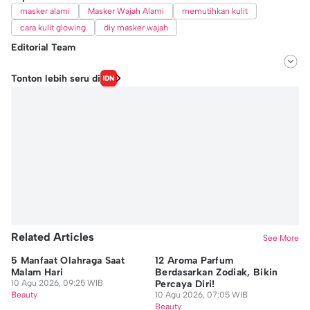
masker alami
Masker Wajah Alami
memutihkan kulit
cara kulit glowing
diy masker wajah
Editorial Team
Editor
Tonton lebih seru di
Jennifer Alexis Tanjung
Editor
Shavira Annisa
Related Articles
See More
5 Manfaat Olahraga Saat
12 Aroma Parfum
6 
Malam Hari
Berdasarkan Zodiak, Bikin
Se
10 Agu 2026, 09:25 WIB
Percaya Diri!
Se
Beauty
10 Agu 2026, 07:05 WIB
10
Beauty
Be