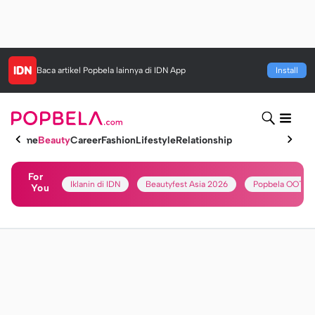
Baca artikel
Popbela
lainnya di IDN App
Install
Home
Beauty
Career
Fashion
Lifestyle
Relationship
For
Iklanin di IDN
Beautyfest Asia 2026
Popbela OOTD
You