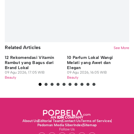
Related Articles
See More
12 Rekomendasi Vitamin
10 Parfum Lokal Wangi
8 
Rambut yang Bagus dari
Melati yang Awet dan
Ra
Brand Lokal
Elegan
09
09 Agu 2026, 17:05 WIB
09 Agu 2026, 16:05 WIB
Be
Beauty
Beauty
About Us
Editorial Team
Contact Us
Terms of Services
Pedoman Media Siber
Index
Sitemap
Follow Us