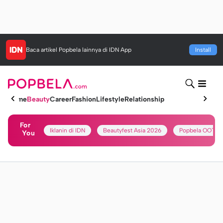
Baca artikel
Popbela
lainnya di IDN App
Install
Home
Beauty
Career
Fashion
Lifestyle
Relationship
For
Iklanin di IDN
Beautyfest Asia 2026
Popbela OOTD
You