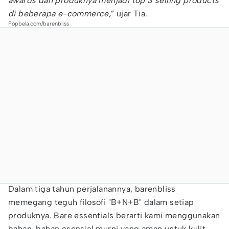
awards dan produknya menjadi top 3 selling products
di beberapa e-commerce,
” ujar Tia.
Popbela.com/barenbliss
Dalam tiga tahun perjalanannya, barenbliss
memegang teguh filosofi "B+N+B" dalam setiap
produknya. Bare essentials berarti kami menggunakan
bahan-bahan esensial murni yang aman untuk kulit.