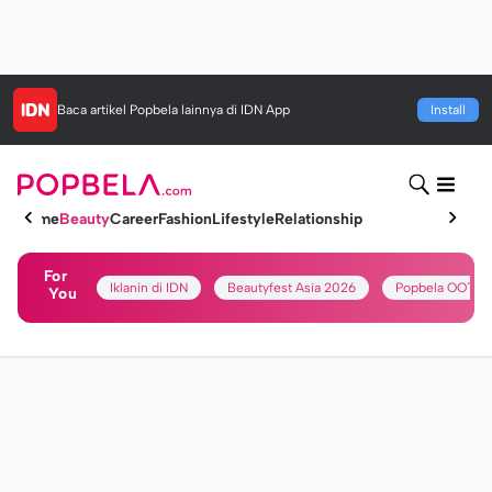
Baca artikel
Popbela
lainnya di IDN App
Install
Home
Beauty
Career
Fashion
Lifestyle
Relationship
For
Iklanin di IDN
Beautyfest Asia 2026
Popbela OOTD
You