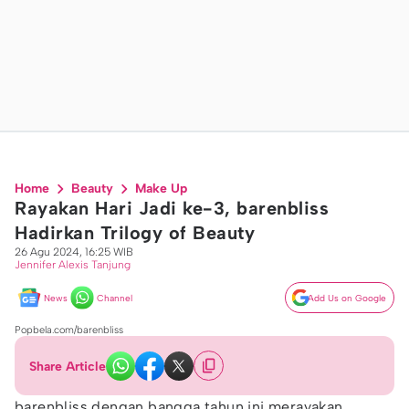
Home
Beauty
Make Up
Rayakan Hari Jadi ke-3, barenbliss
Hadirkan Trilogy of Beauty
26 Agu 2024, 16:25 WIB
Jennifer Alexis Tanjung
News
Channel
Add Us on Google
Popbela.com/barenbliss
Share Article
barenbliss dengan bangga tahun ini merayakan