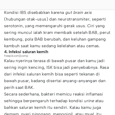
Kondisi IBS disebabkan karena
gut brain axis
(hubungan otak-usus) dan neurotransmiter, seperti
serotonin, yang memengaruhi gerak usus. Ciri yang
sering muncul ialah kram membaik setelah BAB, perut
kembung, pola BAB berubah, dan keluhan gampang
kambuh saat kamu sedang kelelahan atau cemas.
4. Infeksi saluran kemih
freepik.com/jcomp
Kalau nyerinya terasa di bawah pusar dan kamu jadi
sering ingin kencing, ISK bisa jadi penyebabnya. Rasa
dari infeksi saluran kemih bisa seperti tekanan di
bawah pusar, kadang disertai anyang-anyangan dan
perih saat BAK.
Secara sederhana, bakteri memicu reaksi inflamasi
sehingga berpengaruh terhadap kondisi
urine
atau
bahkan saluran kemih itu sendiri. Kalau kamu juga
demam, nyeri pinggang, menggigil, atau mual, itu