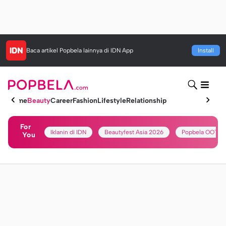
Baca artikel
Popbela
lainnya di IDN App
Install
Home
Beauty
Career
Fashion
Lifestyle
Relationship
For
Iklanin di IDN
Beautyfest Asia 2026
Popbela OOTD
You