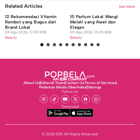
Related Articles
See More
12 Rekomendasi Vitamin
10 Parfum Lokal Wangi
8 
Rambut yang Bagus dari
Melati yang Awet dan
Ra
Brand Lokal
Elegan
09
09 Agu 2026, 17:05 WIB
09 Agu 2026, 16:05 WIB
Be
Beauty
Beauty
About Us
Editorial Team
Contact Us
Terms of Services
Pedoman Media Siber
Index
Sitemap
Follow Us
Download
© 2026 IDN. All Rights Reserved.