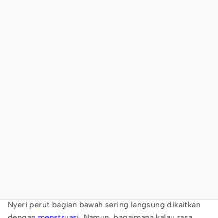
Nyeri perut bagian bawah sering langsung dikaitkan
dengan
menstruasi
. Namun, bagaimana kalau rasa