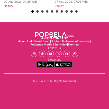
07 Agu 2026, 09:25 WIB
07 Agu 2026, 07:05 WIB
07
Beauty
Beauty
Be
About Us
Editorial Team
Contact Us
Terms of Services
Pedoman Media Siber
Index
Sitemap
Follow Us
Download
© 2026 IDN. All Rights Reserved.