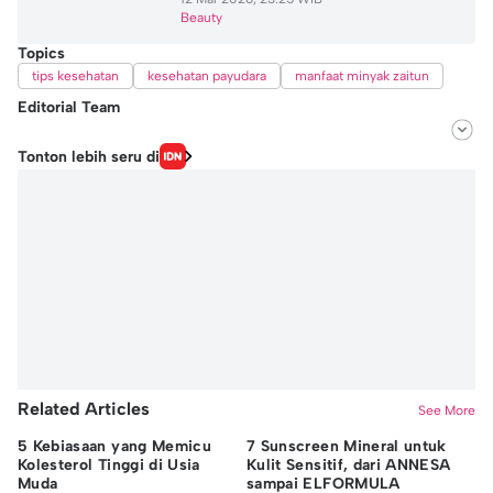
Beauty
Topics
tips kesehatan
kesehatan payudara
manfaat minyak zaitun
Editorial Team
Editor
Tonton lebih seru di
Michael Richards
Editor
Shavira Annisa
Related Articles
See More
5 Kebiasaan yang Memicu
7 Sunscreen Mineral untuk
6 
Kolesterol Tinggi di Usia
Kulit Sensitif, dari ANNESA
Ku
Muda
sampai ELFORMULA
G