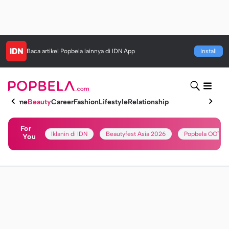
Baca artikel
Popbela
lainnya di IDN App
Install
Home
Beauty
Career
Fashion
Lifestyle
Relationship
For
Iklanin di IDN
Beautyfest Asia 2026
Popbela OOTD
You