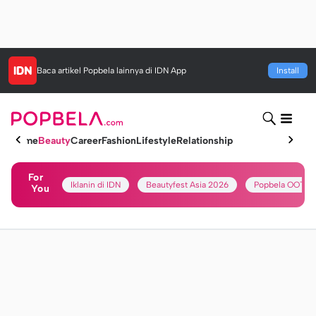
Baca artikel
Popbela
lainnya di IDN App
Install
Home
Beauty
Career
Fashion
Lifestyle
Relationship
For
Iklanin di IDN
Beautyfest Asia 2026
Popbela OOTD
You