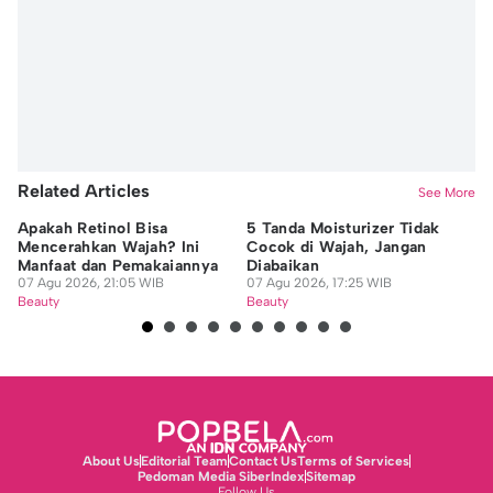
Related Articles
See More
Apakah Retinol Bisa
5 Tanda Moisturizer Tidak
8 
Mencerahkan Wajah? Ini
Cocok di Wajah, Jangan
Sh
Manfaat dan Pemakaiannya
Diabaikan
Ja
07 Agu 2026, 21:05 WIB
07 Agu 2026, 17:25 WIB
07
Beauty
Beauty
Be
About Us
Editorial Team
Contact Us
Terms of Services
Pedoman Media Siber
Index
Sitemap
Follow Us