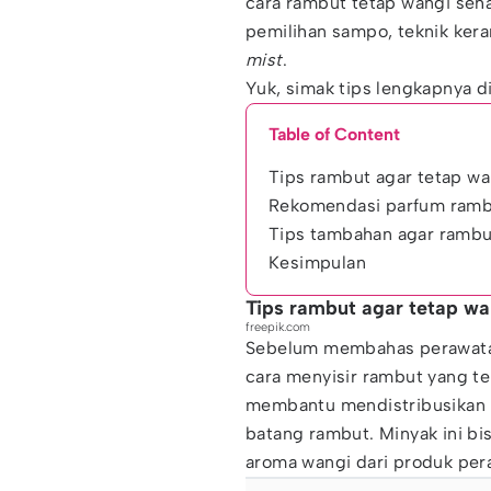
cara rambut tetap wangi seha
pemilihan sampo, teknik ker
mist
.
Yuk, simak tips lengkapnya di
Table of Content
Tips rambut agar tetap wa
Rekomendasi parfum rambu
Tips tambahan agar rambu
Kesimpulan
Tips rambut agar tetap wa
freepik.com
Sebelum membahas perawatan
cara menyisir rambut yang t
membantu mendistribusikan mi
batang rambut. Minyak ini 
aroma wangi dari produk per