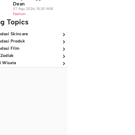
Dean
07 Agu 2026, 15:30 WIB
Fashion
ng Topics
dasi Skincare
dasi Produk
dasi Film
 Zodiak
i Wisata