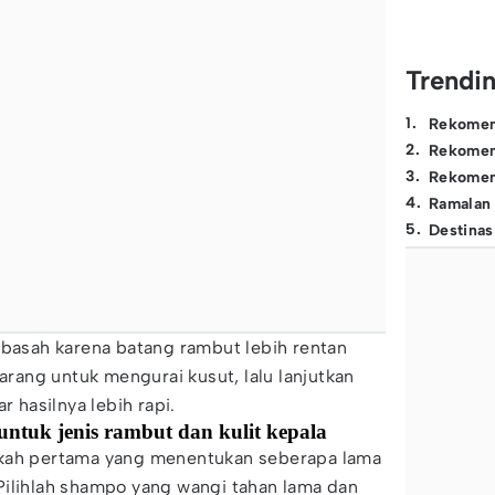
Trendi
1
.
Rekomen
2
.
Rekomen
3
.
Rekomen
4
.
Ramalan
5
.
Destinas
 basah karena batang rambut lebih rentan
jarang untuk mengurai kusut, lalu lanjutkan
r hasilnya lebih rapi.
 untuk jenis rambut dan kulit kepala
gkah pertama yang menentukan seberapa lama
Pilihlah shampo yang wangi tahan lama dan