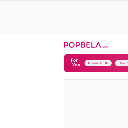
For
Iklanin di IDN
Beaut
You