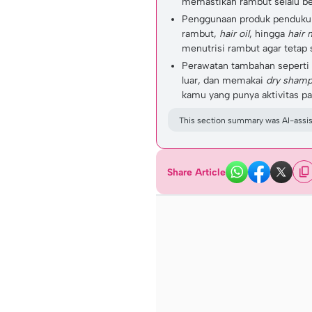
memastikan rambut selalu ber
Penggunaan produk penduku
rambut,
hair oil
, hingga
hair 
menutrisi rambut agar tetap 
Perawatan tambahan seperti 
luar, dan memakai
dry sham
kamu yang punya aktivitas pad
This section summary was AI-assist
Share Article