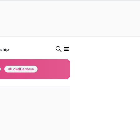
nship
#LokalBerdaya