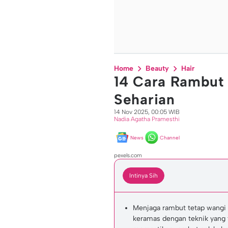
Home
Beauty
Hair
14 Cara Rambut
Seharian
14 Nov 2025, 00:05 WIB
Nadia Agatha Pramesthi
News
Channel
pexels.com
Intinya Sih
Menjaga rambut tetap wangi s
keramas dengan teknik yang 