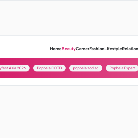
Home
Beauty
Career
Fashion
Lifestyle
Relatio
yfest Asia 2026
Popbela OOTD
popbela zodiac
Popbela Expert