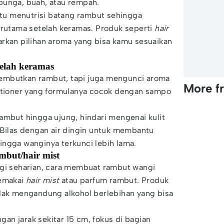
bunga, buah, atau rempah.
u menutrisi batang rambut sehingga
erutama setelah keramas. Produk seperti
hair
rkan pilihan aroma yang bisa kamu sesuaikan
telah keramas
embutkan rambut, tapi juga mengunci aroma
More f
ditioner yang formulanya cocok dengan sampo
ambut hingga ujung, hindari mengenai kulit
 Bilas dengan air dingin untuk membantu
ingga wanginya terkunci lebih lama.
mbut/hair mist
ngi seharian, cara membuat rambut wangi
memakai
hair mist
atau parfum rambut. Produk
idak mengandung alkohol berlebihan yang bisa
n jarak sekitar 15 cm, fokus di bagian