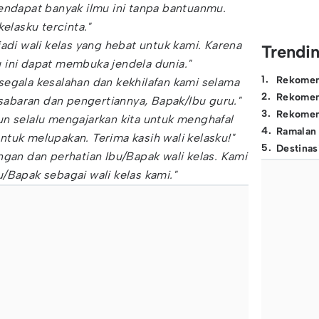
endapat banyak ilmu ini tanpa bantuanmu.
kelasku tercinta."
jadi wali kelas yang hebat untuk kami. Karena
Trendi
 ini dapat membuka jendela dunia."
1
.
Rekomen
egala kesalahan dan kekhilafan kami selama
2
.
Rekomen
kesabaran dan pengertiannya, Bapak/Ibu guru."
3
.
Rekomen
n selalu mengajarkan kita untuk menghafal
4
.
Ramalan
tuk melupakan. Terima kasih wali kelasku!"
5
.
Destinas
ngan dan perhatian Ibu/Bapak wali kelas. Kami
/Bapak sebagai wali kelas kami."