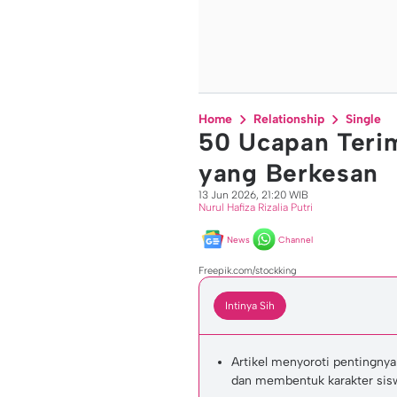
Home
Relationship
Single
50 Ucapan Terim
yang Berkesan
13 Jun 2026, 21:20 WIB
Nurul Hafiza Rizalia Putri
News
Channel
Freepik.com/stockking
Intinya Sih
Artikel menyoroti pentingny
dan membentuk karakter sisw