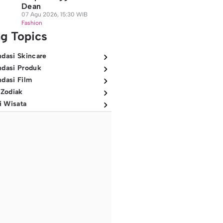
Dean
07 Agu 2026, 15:30 WIB
Fashion
ng Topics
dasi Skincare
dasi Produk
dasi Film
 Zodiak
i Wisata