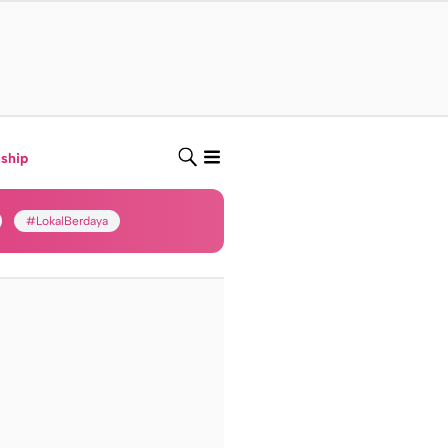
nship
#LokalBerdaya