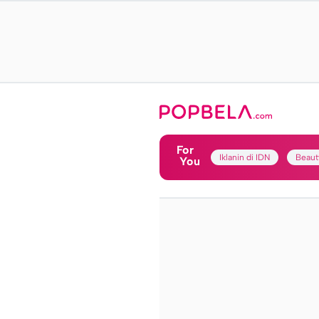
For
Iklanin di IDN
Beaut
You