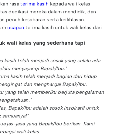
pkan rasa
terima kasih
kepada wali kelas
tas dedikasi mereka dalam mendidik, dan
 penuh kesabaran serta keikhlasan.
kum
ucapan
terima kasih untuk wali kelas dari
uk wali kelas yang sederhana tapi
ma kasih telah menjadi sosok yang selalu ada
elalu menyayangi Bapak/Ibu."
erima kasih telah menjadi bagian dari hidup
 mengingat dan menghargai Bapak/Ibu.
sku yang telah memberiku berjuta pengalaman
pengetahuan."
as, Bapak/Ibu adalah sosok inspiratif untuk
k semuanya!"
ua jas-jasa yang Bapak/Ibu berikan. Kami
bagai wali kelas.