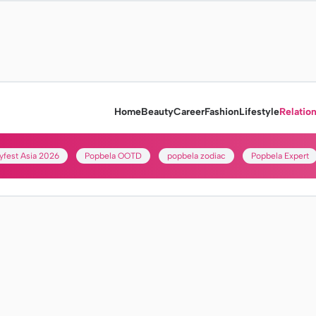
Home
Beauty
Career
Fashion
Lifestyle
Relatio
yfest Asia 2026
Popbela OOTD
popbela zodiac
Popbela Expert