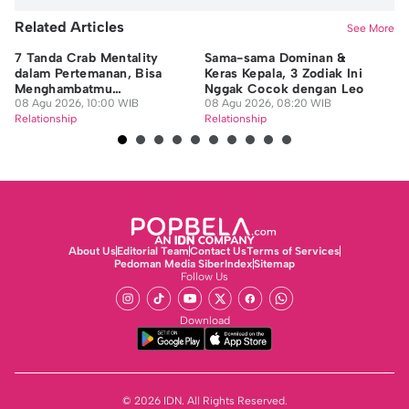
Related Articles
See More
7 Tanda Crab Mentality
Sama-sama Dominan &
Pe
dalam Pertemanan, Bisa
Keras Kepala, 3 Zodiak Ini
da
Menghambatmu
Nggak Cocok dengan Leo
07
Berkembang
08 Agu 2026, 10:00 WIB
08 Agu 2026, 08:20 WIB
Re
Relationship
Relationship
About Us
Editorial Team
Contact Us
Terms of Services
Pedoman Media Siber
Index
Sitemap
Follow Us
Download
© 2026 IDN. All Rights Reserved.