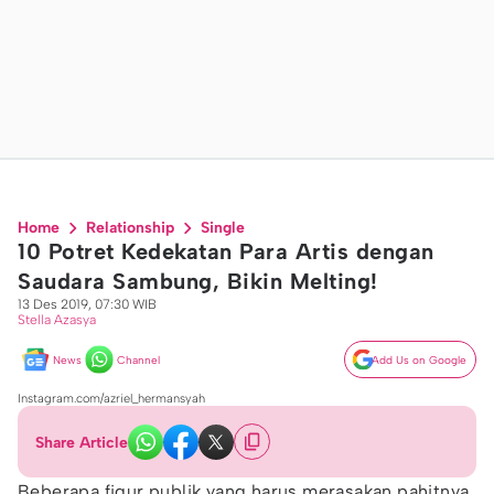
Home
Relationship
Single
10 Potret Kedekatan Para Artis dengan
Saudara Sambung, Bikin Melting!
13 Des 2019, 07:30 WIB
Stella Azasya
News
Channel
Add Us on Google
Instagram.com/azriel_hermansyah
Share Article
Beberapa figur publik yang harus merasakan pahitnya