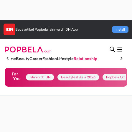
Baca artikel
Popbela
lainnya di IDN App
Install
Home
Beauty
Career
Fashion
Lifestyle
Relationship
For
Iklanin di IDN
Beautyfest Asia 2026
Popbela OOTD
You