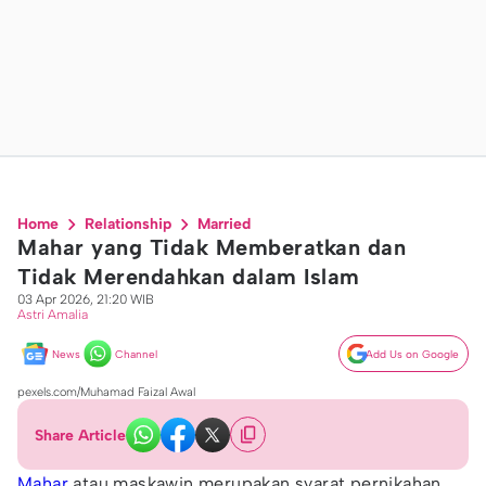
Home
Relationship
Married
Mahar yang Tidak Memberatkan dan
Tidak Merendahkan dalam Islam
03 Apr 2026, 21:20 WIB
Astri Amalia
News
Channel
Add Us on Google
pexels.com/Muhamad Faizal Awal
Share Article
Mahar
atau maskawin merupakan syarat pernikahan