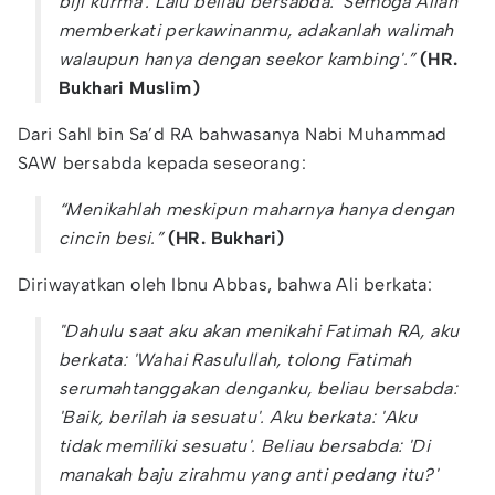
biji kurma'. Lalu beliau bersabda: 'Semoga Allah
memberkati perkawinanmu, adakanlah walimah
walaupun hanya dengan seekor kambing'.”
(HR.
Bukhari Muslim)
Dari Sahl bin Sa’d RA bahwasanya Nabi Muhammad
SAW bersabda kepada seseorang:
“Menikahlah meskipun maharnya hanya dengan
cincin besi.”
(HR. Bukhari)
Diriwayatkan oleh Ibnu Abbas, bahwa Ali berkata:
"Dahulu saat aku akan menikahi Fatimah RA, aku
berkata: 'Wahai Rasulullah, tolong Fatimah
serumahtanggakan denganku, beliau bersabda:
'Baik, berilah ia sesuatu'. Aku berkata: 'Aku
tidak memiliki sesuatu'. Beliau bersabda: 'Di
manakah baju zirahmu yang anti pedang itu?'