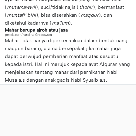
(
mutamawwil
), suci/tidak najis (
thohir
), bermanfaat
(
muntafi’ bihi
), bisa diserahkan (
maqdur
), dan
diketahui kadarnya (
ma’lum
).
Mahar berupa ajroh atau jasa
pexels.com/Karolina Grabowska
Mahar tidak hanya diperkenankan dalam bentuk uang
maupun barang, ulama bersepakat jika mahar juga
dapat berwujud pemberian manfaat atas sesuatu
kepada istri. Hal ini merujuk kepada ayat Alquran yang
menjelaskan tentang mahar dari pernikahan Nabi
Musa a.s dengan anak gadis Nabi Syuaib a.s.