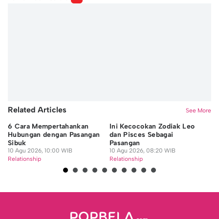
Fairaz Tsiqat
Editor
Nafi Khoiriyah
Editor
Windari Subangkit
Related Articles
See More
6 Cara Mempertahankan
Ini Kecocokan Zodiak Leo
Ra
Hubungan dengan Pasangan
dan Pisces Sebagai
Mi
Sibuk
Pasangan
Ag
10 Agu 2026, 10:00 WIB
10 Agu 2026, 08:20 WIB
10
Relationship
Relationship
Re