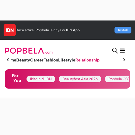
Baca artikel
Popbela
lainnya di IDN App
Install
Home
Beauty
Career
Fashion
Lifestyle
Relationship
For
Iklanin di IDN
Beautyfest Asia 2026
Popbela OOTD
You