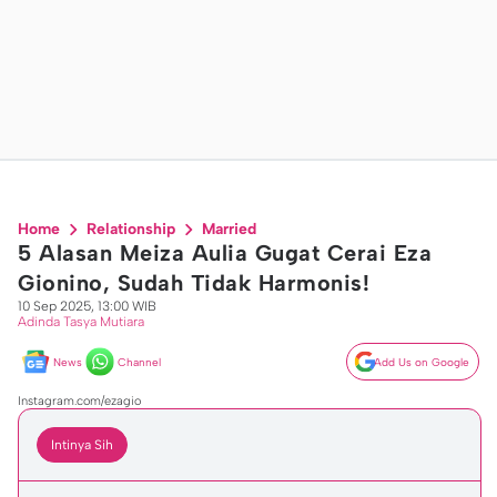
Home
Relationship
Married
5 Alasan Meiza Aulia Gugat Cerai Eza
Gionino, Sudah Tidak Harmonis!
10 Sep 2025, 13:00 WIB
Adinda Tasya Mutiara
News
Channel
Add Us on Google
Instagram.com/ezagio
Intinya Sih