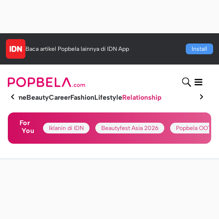
Baca artikel
Popbela
lainnya di IDN App
Install
Home
Beauty
Career
Fashion
Lifestyle
Relationship
For
Iklanin di IDN
Beautyfest Asia 2026
Popbela OOTD
You