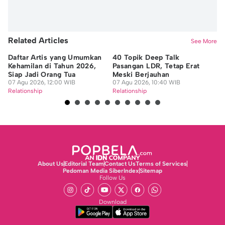
Related Articles
See More
Daftar Artis yang Umumkan
40 Topik Deep Talk
Di
Kehamilan di Tahun 2026,
Pasangan LDR, Tetap Erat
Ah
Siap Jadi Orang Tua
Meski Berjauhan
Fa
07 Agu 2026, 12:00 WIB
07 Agu 2026, 10:40 WIB
07
Relationship
Relationship
Re
About Us
Editorial Team
Contact Us
Terms of Services
Pedoman Media Siber
Index
Sitemap
Follow Us
Download