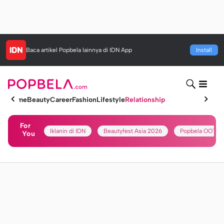
Baca artikel
Popbela
lainnya di IDN App
Install
Home
Beauty
Career
Fashion
Lifestyle
Relationship
For
Iklanin di IDN
Beautyfest Asia 2026
Popbela OOTD
You