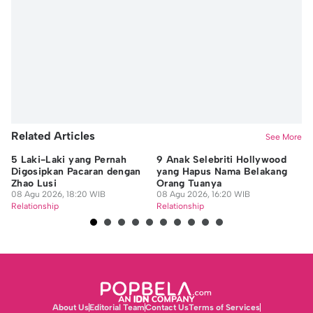
Related Articles
See More
5 Laki-Laki yang Pernah
9 Anak Selebriti Hollywood
5 
Digosipkan Pacaran dengan
yang Hapus Nama Belakang
We
Zhao Lusi
Orang Tuanya
M
08 Agu 2026, 18:20 WIB
08 Agu 2026, 16:20 WIB
08
Relationship
Relationship
Re
About Us
Editorial Team
Contact Us
Terms of Services