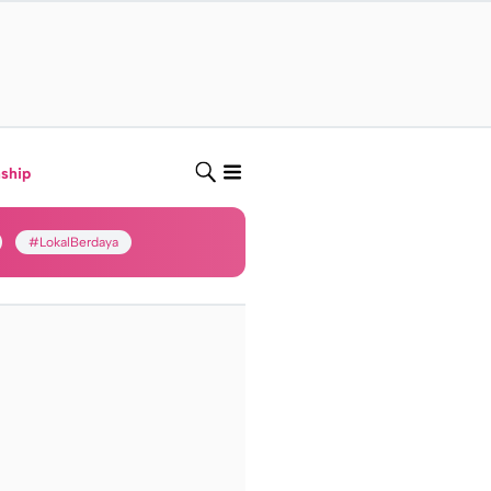
nship
#LokalBerdaya