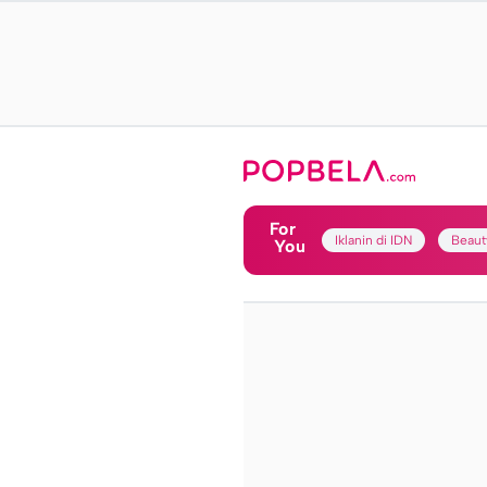
For
Iklanin di IDN
Beaut
You