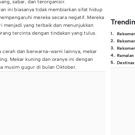
ng, sabar, dan terorganisir.
lan ini biasanya tidak membiarkan sifat hidup
mempengaruhi mereka secara negatif. Mereka
Trendi
i menjadi yang terbaik dan menunjukkan
ang tercinta dengan tindakan yang tulus.
1
.
Rekomen
2
.
Rekomen
3
.
Rekomen
 cerah dan berwarna-warni lainnya, mekar
4
.
Ramalan
ing. Mekar kuning dan oranye ini dengan
5
.
Destinas
 musim gugur di bulan Oktober.