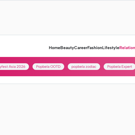
Home
Beauty
Career
Fashion
Lifestyle
Relatio
yfest Asia 2026
Popbela OOTD
popbela zodiac
Popbela Expert