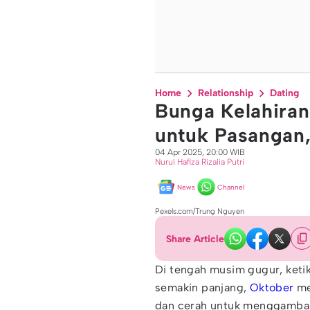
Home
Relationship
Dating
Bunga Kelahiran
untuk Pasangan
04 Apr 2025, 20:00 WIB
Nurul Hafiza Rizalia Putri
News
Channel
Pexels.com/Trung Nguyen
Share Article
Di tengah musim gugur, ketik
semakin panjang,
Oktober
me
dan cerah untuk menggambark