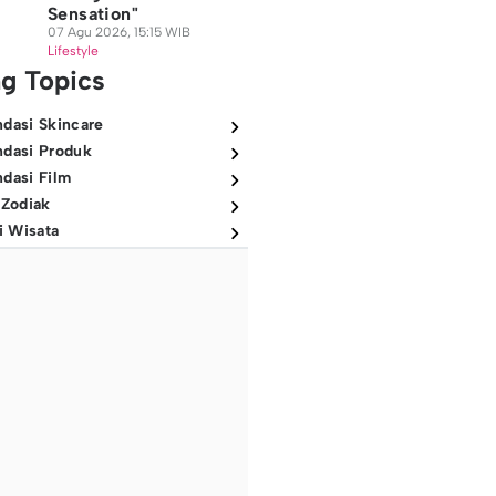
Sensation"
07 Agu 2026, 15:15 WIB
Lifestyle
ng Topics
dasi Skincare
dasi Produk
dasi Film
 Zodiak
i Wisata