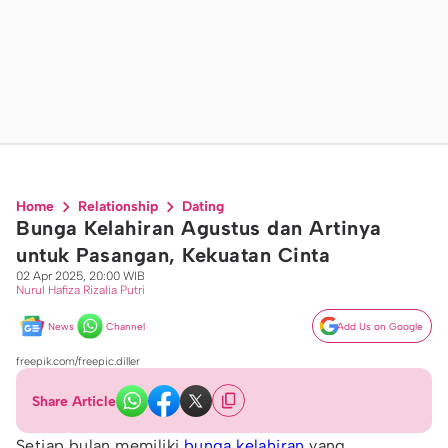
Home
Relationship
Dating
Bunga Kelahiran Agustus dan Artinya
untuk Pasangan, Kekuatan Cinta
02 Apr 2025, 20:00 WIB
Nurul Hafiza Rizalia Putri
News
Channel
Add Us on Google
freepik.com/freepic.diller
Share Article
Setiap bulan memiliki
bunga
kelahiran
yang