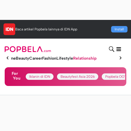
Baca artikel
Popbela
lainnya di IDN App
Install
Home
Beauty
Career
Fashion
Lifestyle
Relationship
For
Iklanin di IDN
Beautyfest Asia 2026
Popbela OOTD
You