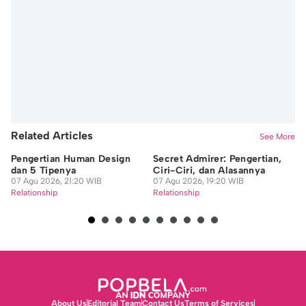
Related Articles
See More
Pengertian Human Design
Secret Admirer: Pengertian,
6 
dan 5 Tipenya
Ciri-Ciri, dan Alasannya
E
07 Agu 2026, 21:20 WIB
07 Agu 2026, 19:20 WIB
Ke
Relationship
Relationship
07
Re
About Us
Editorial Team
Contact Us
Terms of Services