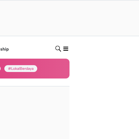
nship
#LokalBerdaya