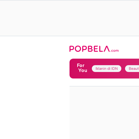
For
Iklanin di IDN
Beaut
You