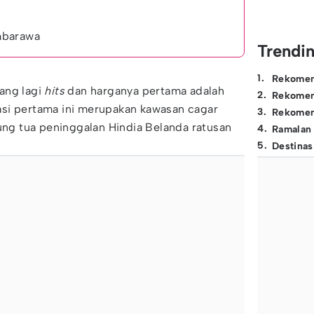
mbarawa
Trendi
1
.
Rekomen
ang lagi
hits
dan harganya pertama adalah
2
.
Rekomen
si pertama ini merupakan kawasan cagar
3
.
Rekomen
g tua peninggalan Hindia Belanda ratusan
4
.
Ramalan
5
.
Destinas