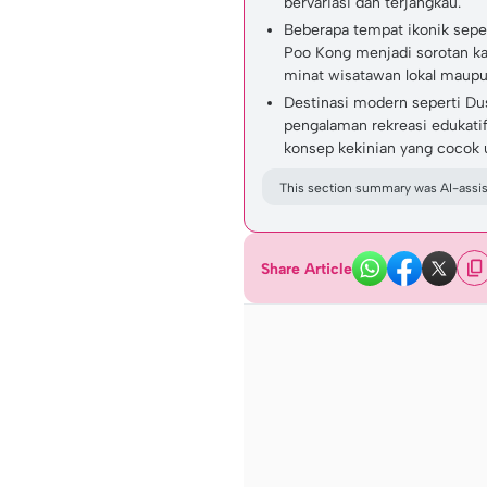
bervariasi dan terjangkau.
Beberapa tempat ikonik sep
Poo Kong menjadi sorotan kar
minat wisatawan lokal maupun
Destinasi modern seperti D
pengalaman rekreasi edukatif
konsep kekinian yang cocok 
This section summary was AI-assist
Share Article