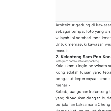
Arsitektur gedung di kawasa
sebagai tempat foto yang
in
wilayah ini sembari menikmat
Untuk memasuki kawasan wisa
masuk.
2. Kelenteng Sam Poo Kon
instagram.com/wisata.sampookong
Kalau kamu ingin berwisata 
Kong adalah tujuan yang tepa
penganut kepercayaan tradis
menarik.
Sebab, bangunan kelenteng t
yang dipadukan dengan buday
perjalanan Laksamana Cheng 
Harga tiket umum untuk warga