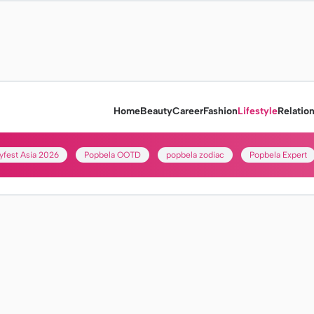
Home
Beauty
Career
Fashion
Lifestyle
Relatio
yfest Asia 2026
Popbela OOTD
popbela zodiac
Popbela Expert