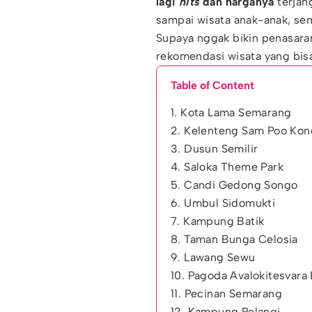
lagi
hits
dan harganya
terjang
sampai wisata anak-anak, se
Supaya nggak bikin penasara
rekomendasi wisata yang bisa
Table of Content
1. Kota Lama Semarang
2. Kelenteng Sam Poo Kon
3. Dusun Semilir
4. Saloka Theme Park
5. Candi Gedong Songo
6. Umbul Sidomukti
7. Kampung Batik
8. Taman Bunga Celosia
9. Lawang Sewu
10. Pagoda Avalokitesvar
11. Pecinan Semarang
12. Kampung Pelangi