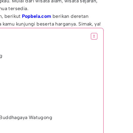
kau. Mulai dari wisata alam, wisata sejarah,
mua tersedia.
n, berikut
Popbela.com
berikan deretan
 kamu kunjungi beserta harganya. Simak, ya!
g
a Buddhagaya Watugong