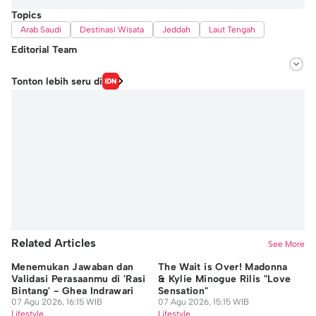
Topics
Arab Saudi
Destinasi Wisata
Jeddah
Laut Tengah
Editorial Team
Editor
Tonton lebih seru di
Ayu Utami
Editor
Niken Ari Prayitno
Related Articles
See More
Menemukan Jawaban dan
The Wait is Over! Madonna
10
Validasi Perasaanmu di 'Rasi
& Kylie Minogue Rilis "Love
Se
Bintang' - Ghea Indrawari
Sensation"
Fa
07 Agu 2026, 16:15 WIB
07 Agu 2026, 15:15 WIB
07
Lifestyle
Lifestyle
Lif