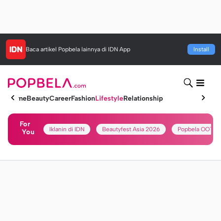
Baca artikel
Popbela
lainnya di IDN App
Install
Home
Beauty
Career
Fashion
Lifestyle
Relationship
For
Iklanin di IDN
Beautyfest Asia 2026
Popbela OOTD
You