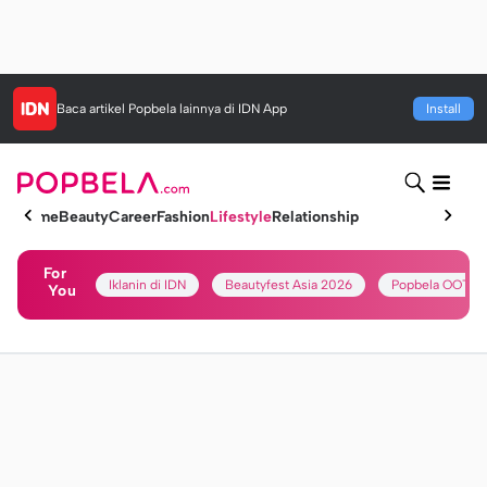
Baca artikel
Popbela
lainnya di IDN App
Install
Home
Beauty
Career
Fashion
Lifestyle
Relationship
For
Iklanin di IDN
Beautyfest Asia 2026
Popbela OOTD
You