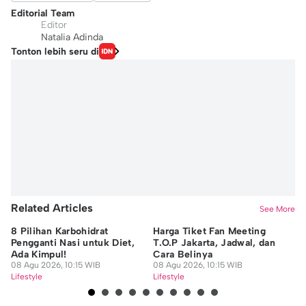
Editorial Team
Editor
Natalia Adinda
Tonton lebih seru di
Related Articles
See More
8 Pilihan Karbohidrat
Harga Tiket Fan Meeting
Wi
Pengganti Nasi untuk Diet,
T.O.P Jakarta, Jadwal, dan
Su
Ada Kimpul!
Cara Belinya
Ha
08 Agu 2026, 10:15 WIB
08 Agu 2026, 10:15 WIB
08
Lifestyle
Lifestyle
Lif