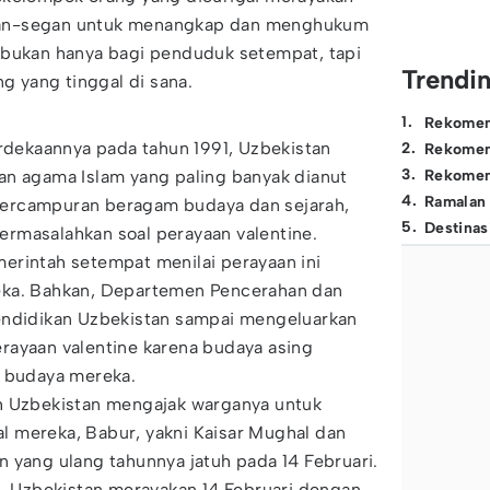
segan-segan untuk menangkap dan menghukum
 bukan hanya bagi penduduk setempat, tapi
Trendi
ng yang tinggal di sana.
1
.
Rekomen
ekaannya pada tahun 1991, Uzbekistan
2
.
Rekomen
3
.
an agama Islam yang paling banyak dianut
Rekomen
4
.
Ramalan
ercampuran beragam budaya dan sejarah,
5
.
Destinas
rmasalahkan soal perayaan valentine.
erintah setempat menilai perayaan ini
eka. Bahkan, Departemen Pencerahan dan
endidikan Uzbekistan sampai mengeluarkan
rayaan valentine karena budaya asing
n budaya mereka.
h Uzbekistan mengajak warganya untuk
 mereka, Babur, yakni Kaisar Mughal dan
 yang ulang tahunnya jatuh pada 14 Februari.
e, Uzbekistan merayakan 14 Februari dengan