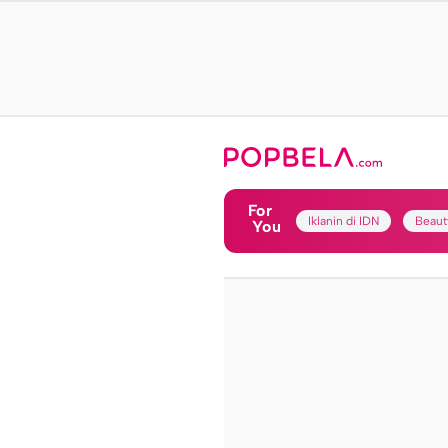
For
Iklanin di IDN
Beaut
You