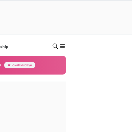
nship
#LokalBerdaya