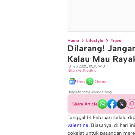
Home
Lifestyle
Travel
Dilarang! Janga
Kalau Mau Rayak
13 Feb 2025, 05:15 WIB
Niken Ari Prayitno
News
Channel
Unsplash.com/Esmonde Yong
Share Article
Tanggal 14 Februari selalu di
valentine
. Biasanya, di hari 
cokelat untuk pasangan merek