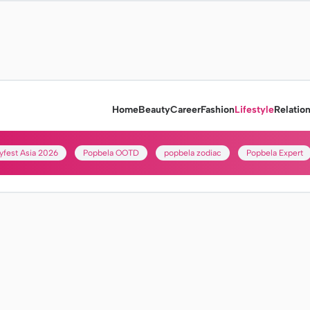
Home
Beauty
Career
Fashion
Lifestyle
Relatio
yfest Asia 2026
Popbela OOTD
popbela zodiac
Popbela Expert