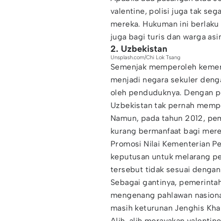
valentine, polisi juga tak 
mereka. Hukuman ini berlaku
juga bagi turis dan warga asi
2. Uzbekistan
Unsplash.com/Chi Lok Tsang
Semenjak memperoleh kemerd
menjadi negara sekuler deng
oleh penduduknya. Dengan p
Uzbekistan tak pernah mempe
Namun, pada tahun 2012, pem
kurang bermanfaat bagi mer
Promosi Nilai Kementerian P
keputusan untuk melarang pe
tersebut tidak sesuai denga
Sebagai gantinya, pemerinta
mengenang pahlawan nasional
masih keturunan Jenghis Khan
Alih-alih merayakan valentin