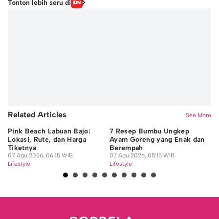
Tonton lebih seru di
Related Articles
See More
Pink Beach Labuan Bajo:
7 Resep Bumbu Ungkep
Ma
Lokasi, Rute, dan Harga
Ayam Goreng yang Enak dan
Fe
Tiketnya
Berempah
B
07 Agu 2026, 06:15 WIB
07 Agu 2026, 05:15 WIB
06
Lifestyle
Lifestyle
Lif