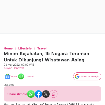
Home
Lifestyle
Travel
Minim Kejahatan, 15 Negara Teraman
Untuk Dikunjungi Wisatawan Asing
26 Mar 2022, 09:00 WIB
Aisyah Banowati
News
Channel
Add Us on Google
visa.co.id
Share Article
Belum lama ini,
Global Peace Index
(GPI) baru saja