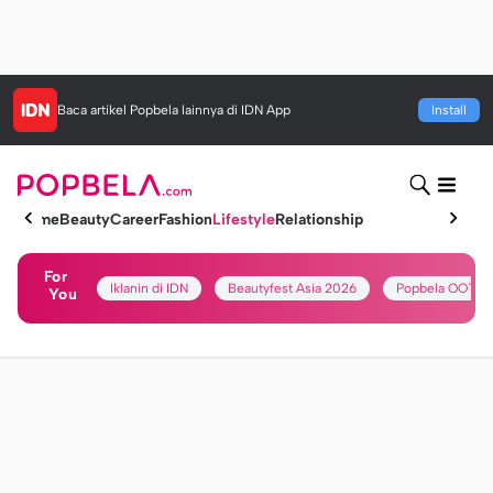
Baca artikel
Popbela
lainnya di IDN App
Install
Home
Beauty
Career
Fashion
Lifestyle
Relationship
For
Iklanin di IDN
Beautyfest Asia 2026
Popbela OOTD
You